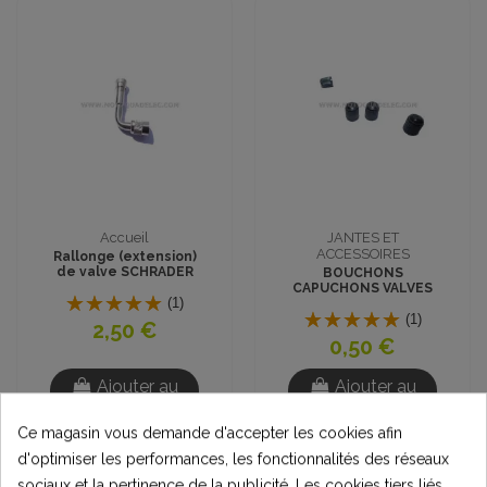
Accueil
JANTES ET
ACCESSOIRES
Rallonge (extension)
de valve SCHRADER
BOUCHONS
90°
CAPUCHONS VALVES
(1)
SCHRADER
(1)
2,50 €
0,50 €
Ajouter au
Ajouter au
panier
panier
Ce magasin vous demande d'accepter les cookies afin
d'optimiser les performances, les fonctionnalités des réseaux
sociaux et la pertinence de la publicité. Les cookies tiers liés