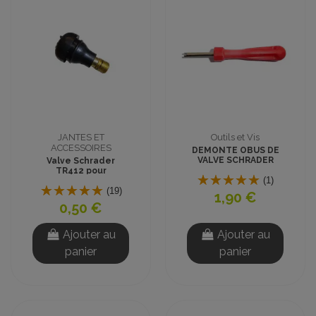
JANTES ET
Outils et Vis
ACCESSOIRES
DEMONTE OBUS DE
VALVE SCHRADER
Valve Schrader
TR412 pour
(1)
utilisation tubeless
(19)
1,90 €
0,50 €
Ajouter au
Ajouter au
panier
panier