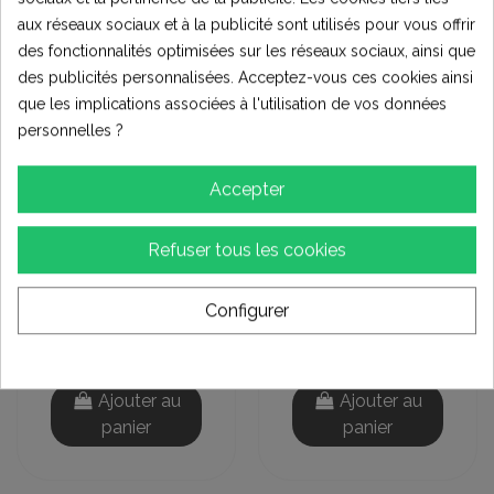
aux réseaux sociaux et à la publicité sont utilisés pour vous offrir
des fonctionnalités optimisées sur les réseaux sociaux, ainsi que
des publicités personnalisées. Acceptez-vous ces cookies ainsi
que les implications associées à l'utilisation de vos données
personnelles ?
Accepter
Refuser tous les cookies
Accueil
Accueil
Rallonge (extension)
Rallonge (extension)
de valve SCHRADER
de valve SCHRADER
Configurer
70°
135°
2,50 €
(1)
2,50 €
Ajouter au
Ajouter au
panier
panier