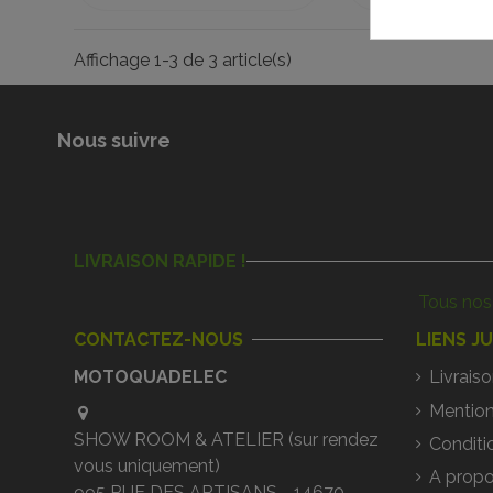
Affichage 1-3 de 3 article(s)
Nous suivre
LIVRAISON RAPIDE !
Tous nos 
CONTACTEZ-NOUS
LIENS J
MOTOQUADELEC
Livraiso
Mention
SHOW ROOM & ATELIER (sur rendez
Conditi
vous uniquement)
A propo
995 RUE DES ARTISANS - 14670