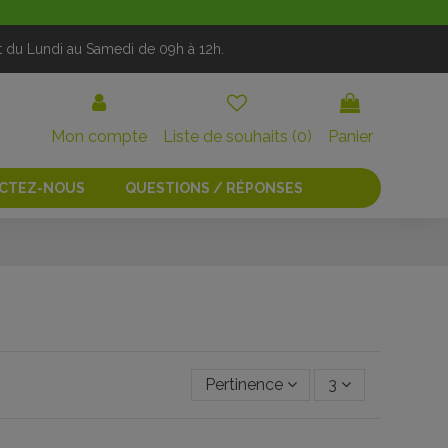
t du Lundi au Samedi de 09h à 12h.
Mon compte
Liste de souhaits (
0
)
Panier
CTEZ-NOUS
QUESTIONS / RÉPONSES
Pertinence
3