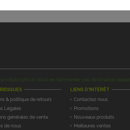
produits sont en stock en Normandie, pas de livraison depuis
URIDIQUES
LIENS D'INTÉRÊT
ns & politique de retours
Contactez nous
s Légales
Promotions
ons générales de vente
Nouveaux produits
s de nous
Meilleures ventes