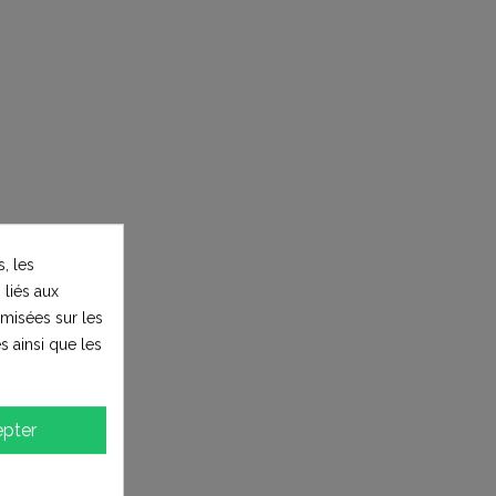
, les
 liés aux
timisées sur les
s ainsi que les
pter