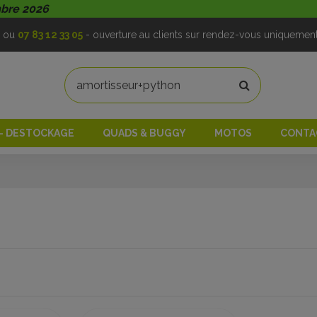
mbre 2026
ou
07 83 12 33 05
- ouverture au clients sur rendez-vous uniquemen
 - DESTOCKAGE
QUADS & BUGGY
MOTOS
CONTA