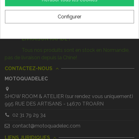
Configurer
Nous suivre
LIVRAISON RAPIDE !
Tous nos produits sont en stock en Normandie,
pas de livraison depuis la Chine!
CONTACTEZ-NOUS
MOTOQUADELEC
SHOW ROOM & ATELIER (sur rendez vous uniquement)
995 RUE DES ARTISANS - 14670 TROARN
02 31 79 29 34
contact@motoquadelec.com
LIENS JURIDIQUES