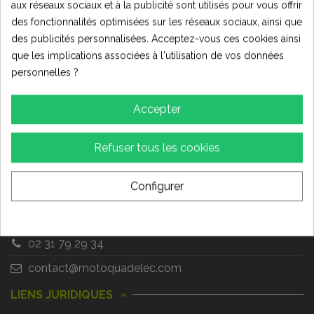
aux réseaux sociaux et à la publicité sont utilisés pour vous offrir
des fonctionnalités optimisées sur les réseaux sociaux, ainsi que
Nous suivre
des publicités personnalisées. Acceptez-vous ces cookies ainsi
que les implications associées à l'utilisation de vos données
LIVRAISON RAPIDE !
personnelles ?
Tous nos produits sont en stock en Normandie,
Accepter
pas de livraison depuis la Chine!
CONTACTEZ-NOUS
Refuser tous les cookies
MOTOQUADELEC
Configurer
SHOW ROOM & ATELIER (sur rendez vous uniquement)
995 RUE DES ARTISANS - 14670 TROARN
02 31 79 29 34
contact@motoquadelec.com
LIENS JURIDIQUES