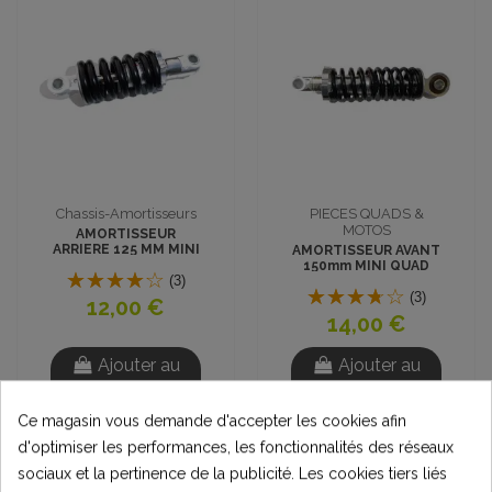
Chassis-Amortisseurs
PIECES QUADS &
MOTOS
AMORTISSEUR
ARRIERE 125 MM MINI
AMORTISSEUR AVANT
QUAD
150mm MINI QUAD
(3)
(3)
12,00 €
14,00 €
Ajouter au
Ajouter au
panier
panier
Ce magasin vous demande d'accepter les cookies afin
d'optimiser les performances, les fonctionnalités des réseaux
sociaux et la pertinence de la publicité. Les cookies tiers liés