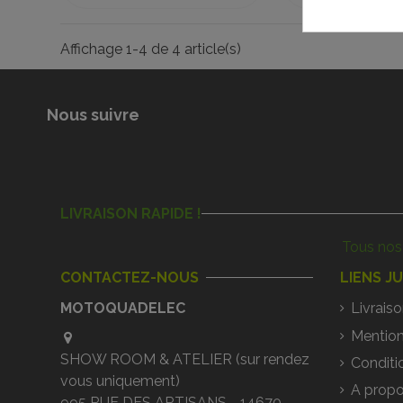
Affichage 1-4 de 4 article(s)
Nous suivre
LIVRAISON RAPIDE !
Tous nos 
CONTACTEZ-NOUS
LIENS J
MOTOQUADELEC
Livraiso
Mention
SHOW ROOM & ATELIER (sur rendez
Conditi
vous uniquement)
A propo
995 RUE DES ARTISANS - 14670