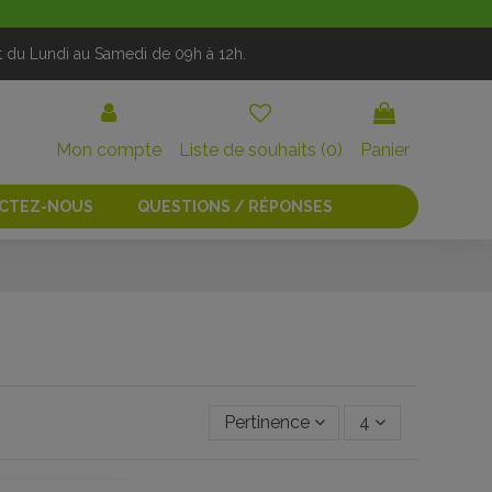
t du Lundi au Samedi de 09h à 12h.
Mon compte
Liste de souhaits (
0
)
Panier
CTEZ-NOUS
QUESTIONS / RÉPONSES
Pertinence
4