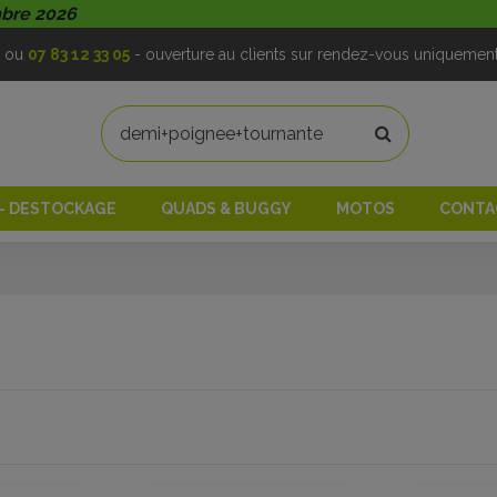
mbre 2026
ou
07 83 12 33 05
- ouverture au clients sur rendez-vous uniquemen
 - DESTOCKAGE
QUADS & BUGGY
MOTOS
CONTA