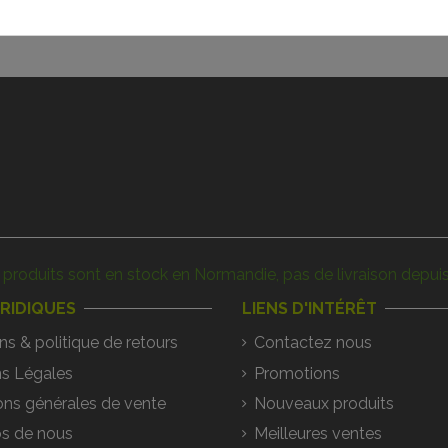
produits sont en stock en Normandie, pas de livraison depuis
URIDIQUES
LIENS D'INTÉRÊT
ns & politique de retours
Contactez nous
s Légales
Promotions
ons générales de vente
Nouveaux produits
s de nous
Meilleures ventes