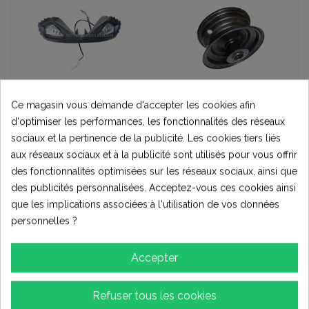
Ce magasin vous demande d'accepter les cookies afin
Eclairage
JANTES ET
d'optimiser les performances, les fonctionnalités des réseaux
ACCESSOIRES
RAMPE PHARE TOX
sociaux et la pertinence de la publicité. Les cookies tiers liés
RUNNER ET PYTHON
JANTE 6 POUCES AV
TOX POUR
aux réseaux sociaux et à la publicité sont utilisés pour vous offrir
20,00 €
ENJOLIVEUR BEDLOC
23,00 €
des fonctionnalités optimisées sur les réseaux sociaux, ainsi que
des publicités personnalisées. Acceptez-vous ces cookies ainsi
Ajouter au
Ajouter au
que les implications associées à l'utilisation de vos données
panier
panier
personnelles ?
Accepter
1
2
Refuser tous les cookies