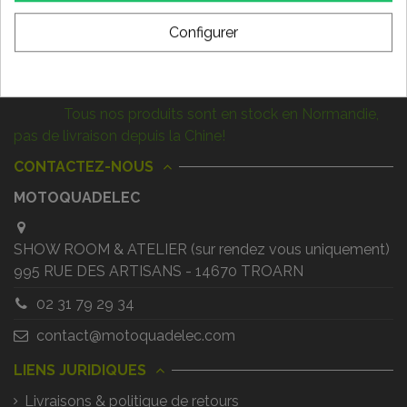
Configurer
Nous suivre
LIVRAISON RAPIDE !
Tous nos produits sont en stock en Normandie,
pas de livraison depuis la Chine!
CONTACTEZ-NOUS
MOTOQUADELEC
SHOW ROOM & ATELIER (sur rendez vous uniquement)
995 RUE DES ARTISANS - 14670 TROARN
02 31 79 29 34
contact@motoquadelec.com
LIENS JURIDIQUES
Livraisons & politique de retours