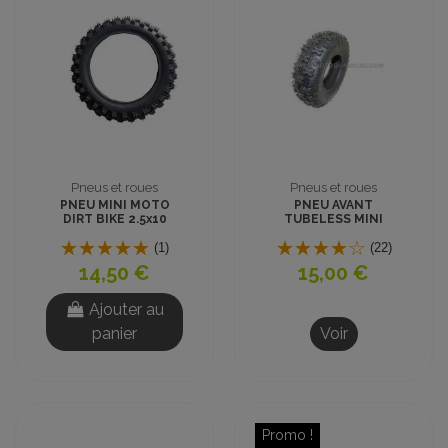
Pneus et roues
Pneus et roues
PNEU MINI MOTO
PNEU AVANT
DIRT BIKE 2.5x10
TUBELESS MINI
POUCES
QUAD ENFANT 6
pouces 4.10-6
(1)
(22)
14,50 €
15,00 €
Ajouter au
panier
Voir
Promo !