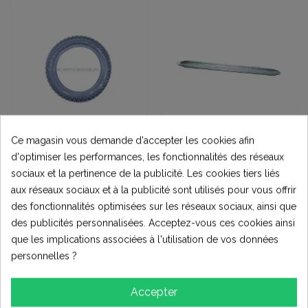
Ce magasin vous demande d'accepter les cookies afin
Pneus et roues
Destockage
d'optimiser les performances, les fonctionnalités des réseaux
PNEU DIRT BIKE
LEVIER DEMONTE
sociaux et la pertinence de la publicité. Les cookies tiers liés
CROSS 60x100-12
PNEU 30cm
pouces
20,00 €
aux réseaux sociaux et à la publicité sont utilisés pour vous offrir
(8)
des fonctionnalités optimisées sur les réseaux sociaux, ainsi que
5,00 €
des publicités personnalisées. Acceptez-vous ces cookies ainsi
Ajouter au
Ajouter au
que les implications associées à l'utilisation de vos données
panier
panier
personnelles ?
Accepter