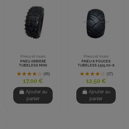
Pneus et roues
Pneus et roues
PNEU ARRIERE
PNEU 6 POUCES
TUBELESS MINI
TUBELESS 13x5.00-6
QUAD ENFANT 6
ROUTE MINI QUAD
pouces 13x5.00-6
(45)
(37)
17,00 €
12,50 €
Ajouter au
Ajouter au
panier
panier