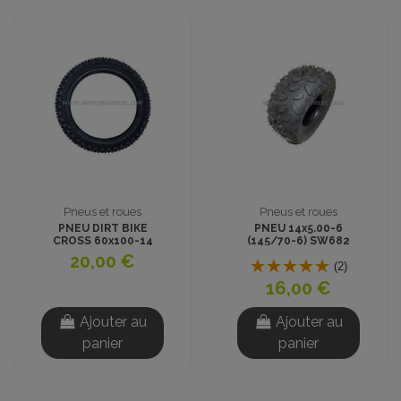
Pneus et roues
Pneus et roues
PNEU DIRT BIKE
PNEU 14x5.00-6
CROSS 60x100-14
(145/70-6) SW682
pouces
TUBELESS CROSS
20,00 €
(2)
16,00 €
Ajouter au
Ajouter au
panier
panier