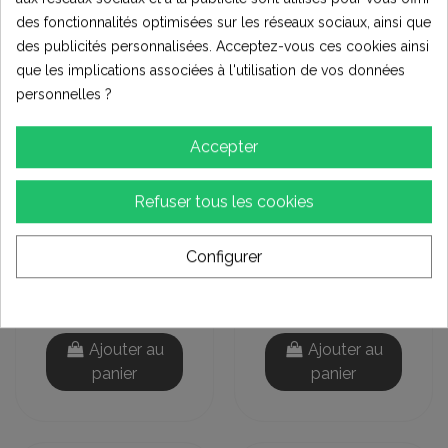
des fonctionnalités optimisées sur les réseaux sociaux, ainsi que
des publicités personnalisées. Acceptez-vous ces cookies ainsi
que les implications associées à l'utilisation de vos données
personnelles ?
Accepter
Refuser tous les cookies
Pneus et roues
Pneus et roues
PNEU 4.10-6 JK600
PNEU 13x5-6 JK600
Configurer
TUBELESS CROSS
TUBELESS CROSS
(2)
(1)
16,00 €
16,00 €
Ajouter au
Ajouter au
panier
panier