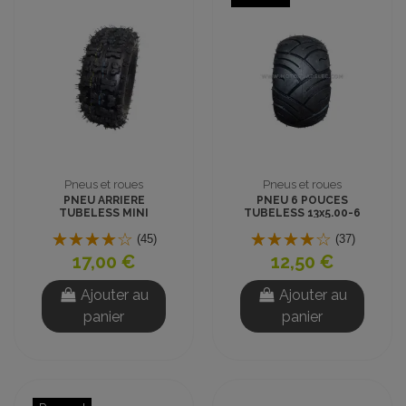
Pneus et roues
Pneus et roues
PNEU ARRIERE
PNEU 6 POUCES
TUBELESS MINI
TUBELESS 13x5.00-6
QUAD ENFANT 6
ROUTE MINI QUAD
pouces 13x5.00-6
(45)
(37)
17,00 €
12,50 €
Ajouter au
Ajouter au
panier
panier