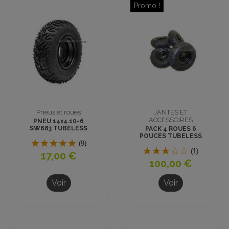
Promo !
Pneus et roues
JANTES ET
ACCESSOIRES
PNEU 14x4.10-6
SW683 TUBELESS
PACK 4 ROUES 6
CROSS
POUCES TUBELESS
(9)
13x5.00-6 ROUTE
MINI QUAD
(1)
17,00 €
100,00 €
Voir
Voir