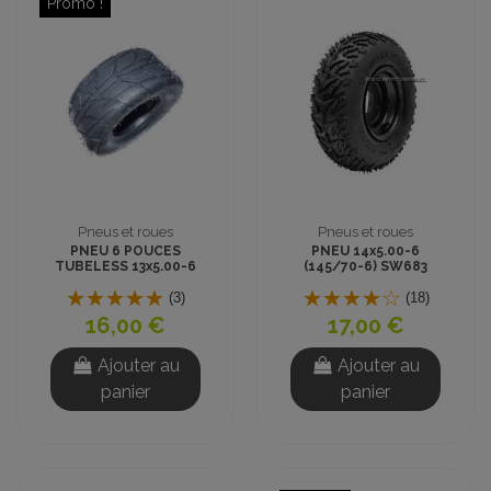
Promo !
Pneus et roues
Pneus et roues
PNEU 6 POUCES
PNEU 14x5.00-6
TUBELESS 13x5.00-6
(145/70-6) SW683
JK 679
TUBELESS CROSS
(3)
(18)
16,00 €
17,00 €
Ajouter au
Ajouter au
panier
panier