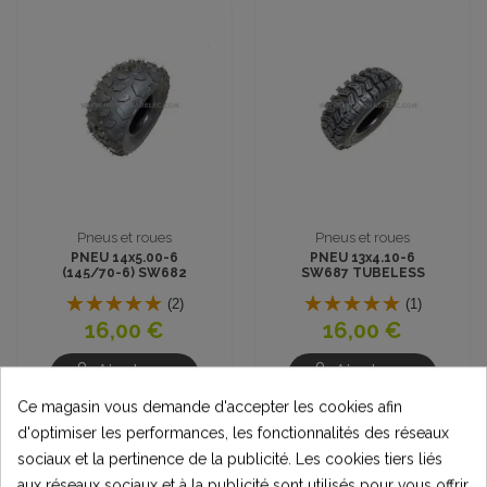
Pneus et roues
Pneus et roues
PNEU 14x5.00-6
PNEU 13x4.10-6
(145/70-6) SW682
SW687 TUBELESS
TUBELESS CROSS
CROSS
(2)
(1)
16,00 €
16,00 €
Ajouter au
Ajouter au
panier
panier
Ce magasin vous demande d'accepter les cookies afin
d'optimiser les performances, les fonctionnalités des réseaux
sociaux et la pertinence de la publicité. Les cookies tiers liés
aux réseaux sociaux et à la publicité sont utilisés pour vous offrir