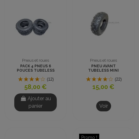
Pneus et roues
Pneus et roues
PACK 4 PNEUS 6
PNEU AVANT
POUCES TUBELESS
TUBELESS MINI
MINI QUAD
QUAD ENFANT 6
pouces 4.10-6
(12)
(22)
58,00 €
15,00 €
Ajouter au
panier
Voir
Promo !