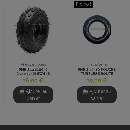
Promo !
Pneus et roues
Fin de Serie
PNEU 14x5.00-6
PNEU 3.0-10 POUCES
(145/70-6) SW628
TUBELESS ROUTE
TUBELESS CROSS
DIRT BIKE
16,00 €
10,00 €
Ajouter au
Ajouter au
panier
panier