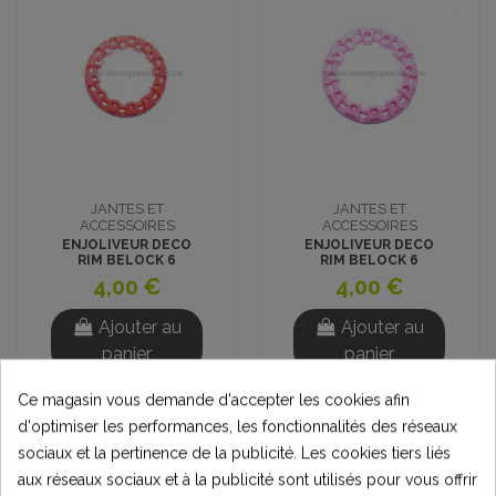
JANTES ET
JANTES ET
ACCESSOIRES
ACCESSOIRES
ENJOLIVEUR DECO
ENJOLIVEUR DECO
RIM BELOCK 6
RIM BELOCK 6
POUCES ROUGE
POUCES ROSE
4,00 €
4,00 €
Ajouter au
Ajouter au
panier
panier
Ce magasin vous demande d'accepter les cookies afin
d'optimiser les performances, les fonctionnalités des réseaux
sociaux et la pertinence de la publicité. Les cookies tiers liés
aux réseaux sociaux et à la publicité sont utilisés pour vous offrir