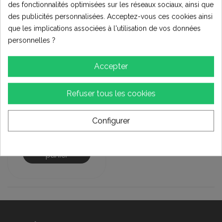
des fonctionnalités optimisées sur les réseaux sociaux, ainsi que
des publicités personnalisées. Acceptez-vous ces cookies ainsi
que les implications associées à l'utilisation de vos données
personnelles ?
Accepter
JANTES ET
Refuser tous les cookies
ACCESSOIRES
ENJOLIVEUR DECO
RIM BELOCK 6
Configurer
POUCES ORANGE
4,00 €
Ajouter au
panier