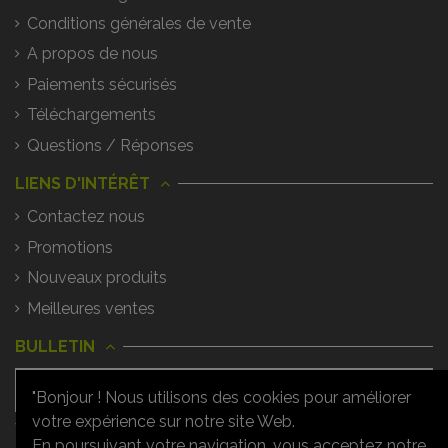
Conditions générales de vente
A propos de nous
Paiements sécurisés
Téléchargements
Questions / Réponses
LIENS D'INTÉRÊT
Contactez nous
Promotions
Nouveaux produits
Meilleures ventes
BULLETIN
"Bonjour ! Nous utilisons des cookies pour améliorer
votre expérience sur notre site Web.
Vous pouvez vous désinscrire à tout
moment. Vous trouverez pour cela nos
En poursuivant votre navigation, vous acceptez notre