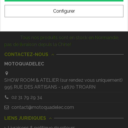
Configurer
Nous suivre
LIVRAISON RAPIDE !
Tous nos produits sont en stock en Normandie,
pas de livraison depuis la Chine!
CONTACTEZ-NOUS
MOTOQUADELEC
SHOW ROOM & ATELIER (sur rendez vous uniquement)
995 RUE DES ARTISANS - 14670 TROARN
02 31 79 29 34
contact@motoquadelec.com
LIENS JURIDIQUES
Livraisons & politique de retours