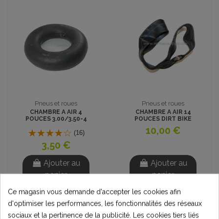
Pneus et roues
Pneus et roues
CHAMBRE A AIR 4
CHAMBRE A AIR 14
POUCES 3.00/3.50-4
POUCES DIRT BIKE
10,00 €
(16)
3,50 €
Ajouter au
Ajouter au
panier
panier
Ce magasin vous demande d'accepter les cookies afin
d'optimiser les performances, les fonctionnalités des réseaux
sociaux et la pertinence de la publicité. Les cookies tiers liés