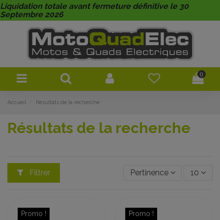
Liquidation totale avant fermeture définitive le 30
Septembre 2026
0
Accueil
Résultats de la recherche
Résultats de la recherche
Filtrer
Pertinence
10
Promo !
Promo !