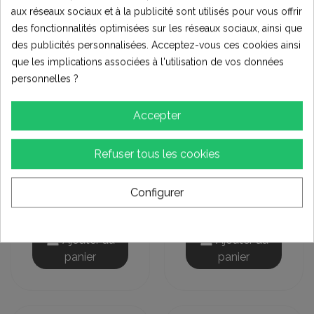
Promo !
aux réseaux sociaux et à la publicité sont utilisés pour vous offrir
des fonctionnalités optimisées sur les réseaux sociaux, ainsi que
des publicités personnalisées. Acceptez-vous ces cookies ainsi
que les implications associées à l'utilisation de vos données
personnelles ?
Accepter
Refuser tous les cookies
Pneus et roues
Pneus et roues
Chambre à air 6
CHAMBRE A AIR
pouces mini quad
60/100-12
Configurer
(18)
(2)
3,00 €
12,00 €
Ajouter au
Ajouter au
panier
panier