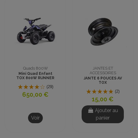
Quads 800W
JANTES ET
ACCESSOIRES
Mini Quad Enfant
TOX 800W RUNNER
JANTE 6 POUCES AV
Bleu Prêt à Rouler
TOX
(29)
(2)
650,00 €
15,00 €
Ajouter au
Voir
panier