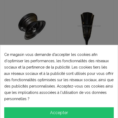
Ce magasin vous demande d'accepter les cookies afin
JANTES ET
Carénage
d'optimiser les performances, les fonctionnalités des réseaux
ACCESSOIRES
NEZ DE CARENAGE
NOIR QUAD TOX
JANTE ARRIERE 6
sociaux et la pertinence de la publicité. Les cookies tiers liés
RUNNER
POUCES ACIER MINI
4,00 €
aux réseaux sociaux et à la publicité sont utilisés pour vous offrir
QUAD POUR
23,00 €
ENJOLIVEUR
des fonctionnalités optimisées sur les réseaux sociaux, ainsi que
Voir
Voir
des publicités personnalisées. Acceptez-vous ces cookies ainsi
que les implications associées à l'utilisation de vos données
personnelles ?
Accepter