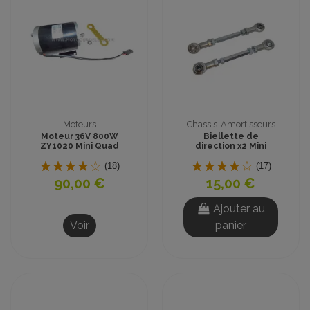
Moteurs
Chassis-Amortisseurs
Moteur 36V 800W
Biellette de
ZY1020 Mini Quad
direction x2 Mini
Enfant
Quad, Quad enfant
(x2)
(18)
(17)
90,00 €
15,00 €
Ajouter au
Voir
panier