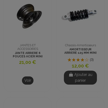
JANTES ET
Chassis-Amortisseurs
ACCESSOIRES
AMORTISSEUR
ARRIERE 125 MM MINI
JANTE ARRIERE 6
QUAD
POUCES ACIER MINI
(3)
QUAD
21,00 €
12,00 €
Ajouter au
Voir
panier