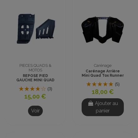
PIECES QUADS &
Carénage
MOTOS
Carénage Arrière
Mini Quad Tox Runner
REPOSE PIED
GAUCHE MINI QUAD
(5)
500 & 800W
(3)
18,00 €
15,00 €
Ajouter au
Voir
panier