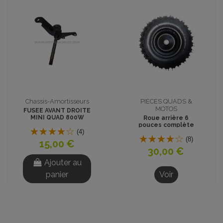
Chassis-Amortisseurs
PIECES QUADS &
MOTOS
FUSEE AVANT DROITE
MINI QUAD 800W
Roue arrière 6
pouces complète
(4)
pour mini quad
électrique TOX
(8)
15,00 €
30,00 €
Ajouter au
panier
Voir