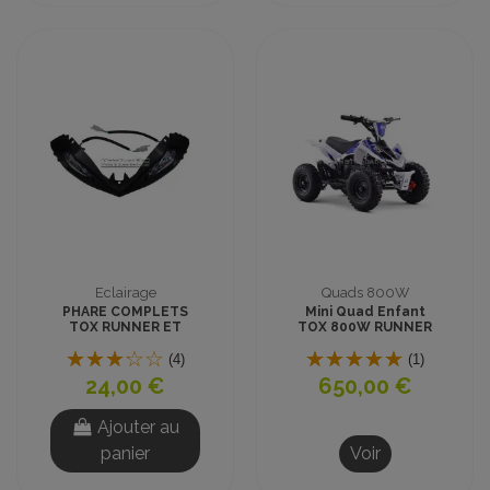
Eclairage
Quads 800W
PHARE COMPLETS
Mini Quad Enfant
TOX RUNNER ET
TOX 800W RUNNER
PYTHON
Blanc & Bleu Prêt à
Rouler
(4)
(1)
24,00 €
650,00 €
Ajouter au
panier
Voir