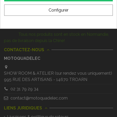
Configurer
Nous suivre
LIVRAISON RAPIDE !
Tous nos produits sont en stock en Normandie,
pas de livraison depuis la Chine!
CONTACTEZ-NOUS
MOTOQUADELEC
SHOW ROOM & ATELIER (sur rendez vous uniquement)
995 RUE DES ARTISANS - 14670 TROARN
02 31 79 29 34
contact@motoquadelec.com
LIENS JURIDIQUES
Livraisons & politique de retours