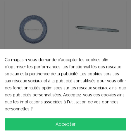
Ce magasin vous demande d'accepter les cookies afin
Pneus et roues
Destockage
d'optimiser les performances, les fonctionnalités des réseaux
PNEU DIRT BIKE
LEVIER DEMONTE
sociaux et la pertinence de la publicité. Les cookies tiers liés
CROSS 60x100-12
PNEU 30cm
pouces
20,00 €
aux réseaux sociaux et à la publicité sont utilisés pour vous offrir
(8)
des fonctionnalités optimisées sur les réseaux sociaux, ainsi que
5,00 €
des publicités personnalisées. Acceptez-vous ces cookies ainsi
Ajouter au
Ajouter au
que les implications associées à l'utilisation de vos données
panier
panier
personnelles ?
Accepter