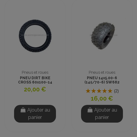
Pneus et roues
Pneus et roues
PNEU DIRT BIKE
PNEU 14x5.00-6
CROSS 60x100-14
(145/70-6) SW682
pouces
TUBELESS CROSS
20,00 €
(2)
16,00 €
Ajouter au
Ajouter au
panier
panier