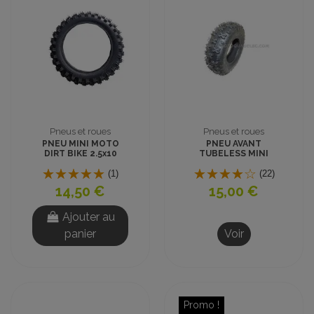
Pneus et roues
Pneus et roues
PNEU MINI MOTO
PNEU AVANT
DIRT BIKE 2.5x10
TUBELESS MINI
POUCES
QUAD ENFANT 6
pouces 4.10-6
(1)
(22)
14,50 €
15,00 €
Ajouter au
panier
Voir
Promo !