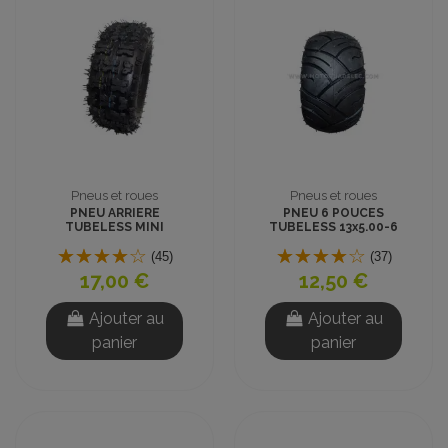
Pneus et roues
Pneus et roues
PNEU ARRIERE
PNEU 6 POUCES
TUBELESS MINI
TUBELESS 13x5.00-6
QUAD ENFANT 6
ROUTE MINI QUAD
pouces 13x5.00-6
(45)
(37)
17,00 €
12,50 €
Ajouter au
Ajouter au
panier
panier