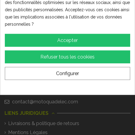
Nous suivre
des fonctionnalités optimisées sur les réseaux sociaux, ainsi que
des publicités personnalisées. Acceptez-vous ces cookies ainsi
LIVRAISON RAPIDE !
que les implications associées à l'utilisation de vos données
personnelles ?
Tous nos produits sont en stock en Normandie,
pas de livraison depuis la Chine!
Accepter
CONTACTEZ-NOUS
MOTOQUADELEC
Refuser tous les cookies
SHOW ROOM & ATELIER (sur rendez vous uniquement)
Configurer
995 RUE DES ARTISANS - 14670 TROARN
02 31 79 29 34
contact@motoquadelec.com
LIENS JURIDIQUES
Livraisons & politique de retours
Mentions Légales