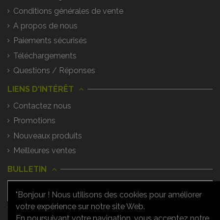
Conditions générales de vente
A propos de nous
Paiements sécurisés
Téléchargements
Questions / Réponses
LIENS D'INTÉRÊT
Contactez nous
Promotions
Nouveaux produits
Meilleures ventes
BULLETIN
"Bonjour ! Nous utilisons des cookies pour améliorer
votre expérience sur notre site Web.
Vous pouvez vous désinscrire à tout
moment. Vous trouverez pour cela nos
En poursuivant votre navigation, vous acceptez notre