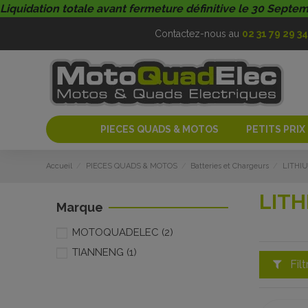
Liquidation totale avant fermeture définitive le 30 Septe
Contactez-nous au
02 31 79 29 34
PIECES QUADS & MOTOS
PETITS PRIX
Accueil
PIECES QUADS & MOTOS
Batteries et Chargeurs
LITHI
LITH
Marque
MOTOQUADELEC
(2)
TIANNENG
(1)
Filt