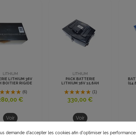
LITHIUM
LITHIUM
RIE LITHIUM 36V
PACK BATTERIE
BAT
H BOITIER RIGIDE
LITHIUM 36V 15.6AH
(54.
BOITIER RIGIDE
AUTONOME
(6)
(1)
280,00 €
330,00 €
Voir
Voir
s demande d'accepter les cookies afin d'optimiser les performances