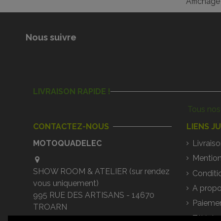
Affichage 
Nous suivre
LIVRAISON RAPIDE !
Tous nos 
CONTACTEZ-NOUS
LIENS J
MOTOQUADELEC
Livraiso
Mention
SHOW ROOM & ATELIER (sur rendez
Conditi
vous uniquement)
A propo
995 RUE DES ARTISANS - 14670
Paiemen
TROARN
Téléch