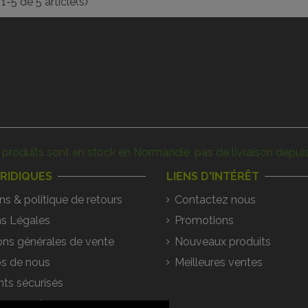
1-5 de 5 article(s)
produits sont en stock en Normandie, pas de livraison depuis
URIDIQUES
LIENS D'INTÉRÊT
ns & politique de retours
Contactez nous
s Légales
Promotions
ons générales de vente
Nouveaux produits
s de nous
Meilleures ventes
ts sécurisés
argements