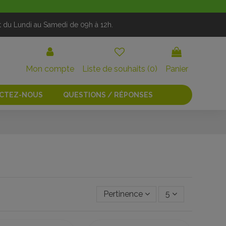
t du Lundi au Samedi de 09h à 12h.
Mon compte
Liste de souhaits (
0
)
Panier
CTEZ-NOUS
QUESTIONS / RÉPONSES
Pertinence
5