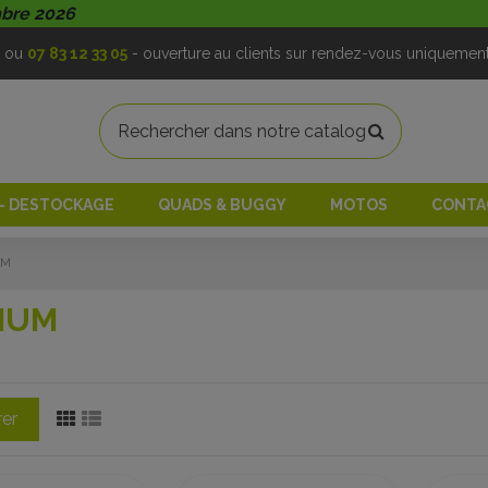
mbre 2026
ou
07 83 12 33 05
- ouverture au clients sur rendez-vous uniquemen
 - DESTOCKAGE
QUADS & BUGGY
MOTOS
CONTA
UM
IUM
rer