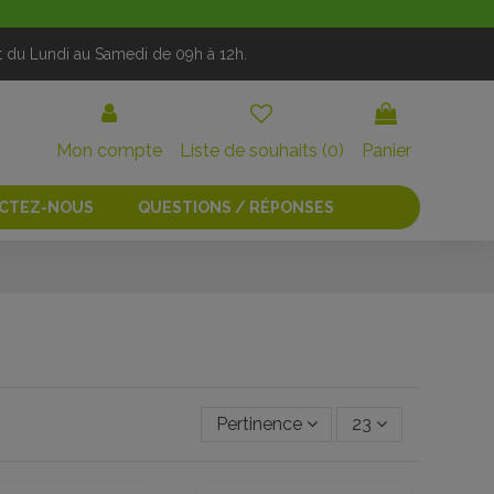
t du Lundi au Samedi de 09h à 12h.
Mon compte
Liste de souhaits (
0
)
Panier
CTEZ-NOUS
QUESTIONS / RÉPONSES
Pertinence
23