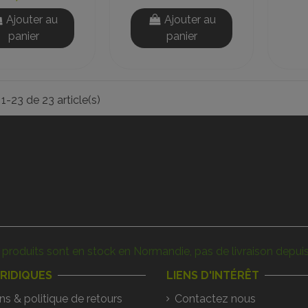
Ajouter au
Ajouter au
panier
panier
1-23 de 23 article(s)
produits sont en stock en Normandie, pas de livraison depuis
URIDIQUES
LIENS D'INTÉRÊT
ns & politique de retours
Contactez nous