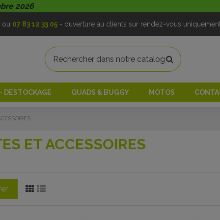
mbre 2026
ou
07 83 12 33 05
- ouverture au clients sur rendez-vous uniquemen
 - DESTOCKAGE
QUADS & BUGGY
MOTOS
CONTA
CCESSOIRES
ES ET ACCESSOIRES
rer