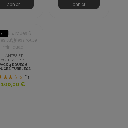
panier
panier
o !
JANTES ET
ACCESSOIRES
PACK 4 ROUES 6
OUCES TUBELESS
5.00-6 ROUTE MINI
QUAD
(1)
100,00 €