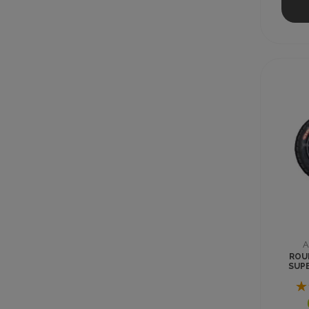
A
ROU
SUP
TOX 