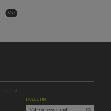
Voir
 la Chine!
BULLETIN