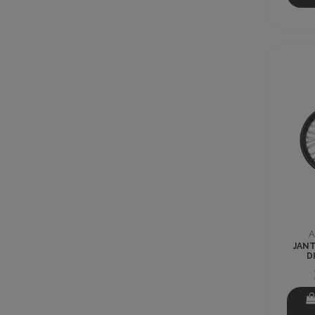
A
JANT
D