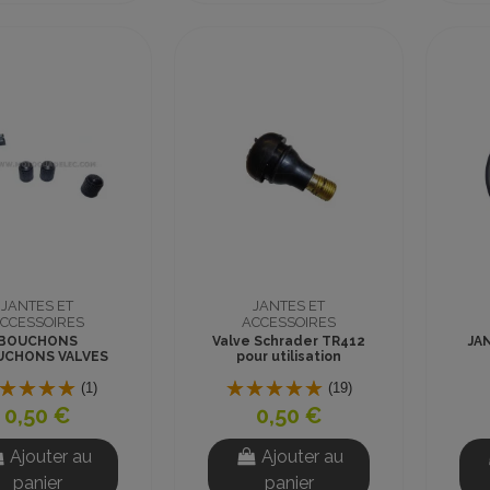
JANTES ET
JANTES ET
CCESSOIRES
ACCESSOIRES
BOUCHONS
Valve Schrader TR412
JA
UCHONS VALVES
pour utilisation
SCHRADER
tubeless
(1)
(19)
0,50 €
0,50 €
Ajouter au
Ajouter au
panier
panier