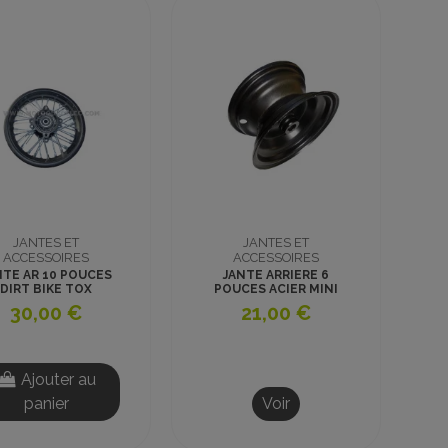
JANTES ET
JANTES ET
ACCESSOIRES
ACCESSOIRES
NTE AR 10 POUCES
JANTE ARRIERE 6
DIRT BIKE TOX
POUCES ACIER MINI
QUAD
30,00 €
21,00 €
Ajouter au
panier
Voir