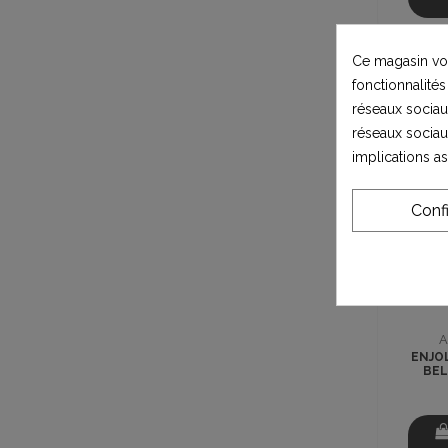
Ce magasin vou
fonctionnalités
réseaux sociaux
réseaux sociau
implications a
Conf
A
ENJO
BEL