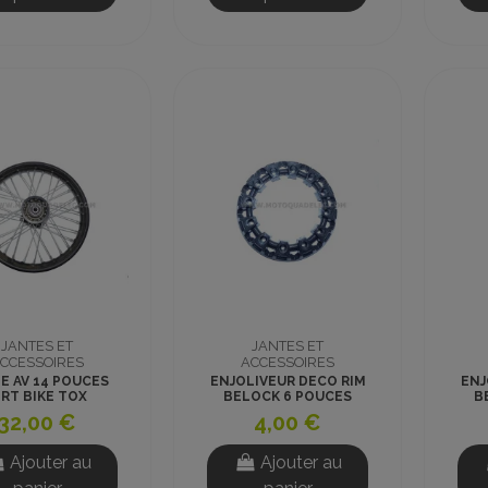
JANTES ET
JANTES ET
CCESSOIRES
ACCESSOIRES
E AV 14 POUCES
ENJOLIVEUR DECO RIM
ENJ
IRT BIKE TOX
BELOCK 6 POUCES
B
NOIR
32,00 €
4,00 €
Ajouter au
Ajouter au