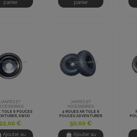
panier
panier
JANTES ET
JANTES ET
CCESSOIRES
ACCESSOIRES
 TOLE 6 POUCES
2 ROUES AR TOLE 6
ENTURER, KWIXI
POUCES ADVENTURER
PO
OSTAR GO KART
SW699 TUBELESS
SW
22,00 €
50,00 €
BEDLOCK
Ajouter au
Ajouter au