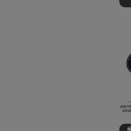
A
JANTE
ADV
DYN