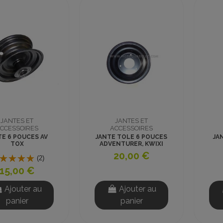
JANTES ET
JANTES ET
CCESSOIRES
ACCESSOIRES
TE 6 POUCES AV
JANTE TOLE 6 POUCES
JA
TOX
ADVENTURER, KWIXI
DYNOSTAR GO KART
20,00 €
(2)
15,00 €
Ajouter au
Ajouter au
panier
panier