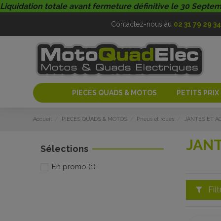
Liquidation totale avant fermeture définitive le 30 Septe
Contactez-nous au
02 31 79 29 34
PIECES QUADS & MOTOS
PETITS PRIX
Accueil
PIECES QUADS & MOTOS
Pneus et roues
JANTES ET A
JANT
Sélections
En promo
(1)
Filt