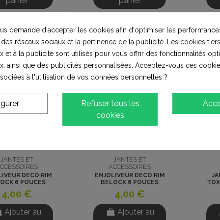
panier
panier
s demande d'accepter les cookies afin d'optimiser les performances
 des réseaux sociaux et la pertinence de la publicité. Les cookies tiers
 et à la publicité sont utilisés pour vous offrir des fonctionnalités op
x, ainsi que des publicités personnalisées. Acceptez-vous ces cookie
ssociées à l'utilisation de vos données personnelles ?
igurer
Refuser tous les
Acce
cookies
JANTES ET
JANTES ET
CCESSOIRES
ACCESSOIRES
LIVEUR DECO RIM
ENJOLIVEUR DECO RIM
JA
OCK 6 POUCES
BELOCK 6 POUCES
TOX
ROSE
ORANGE
4,00 €
4,00 €
Ajouter au
Ajouter au