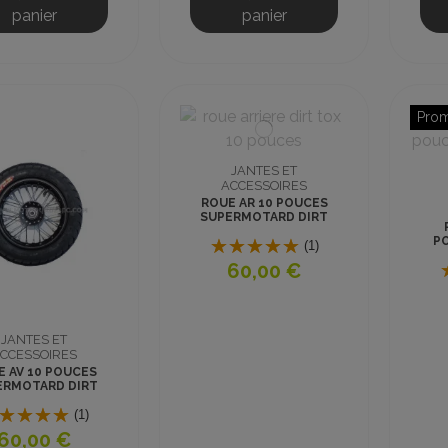
panier
panier
Prom
JANTES ET
ACCESSOIRES
ROUE AR 10 POUCES
SUPERMOTARD DIRT
TOX 1100W ET 1300W
P
(1)
13x
60,00 €
JANTES ET
CCESSOIRES
E AV 10 POUCES
ERMOTARD DIRT
1100W ET 1300W
(1)
60,00 €