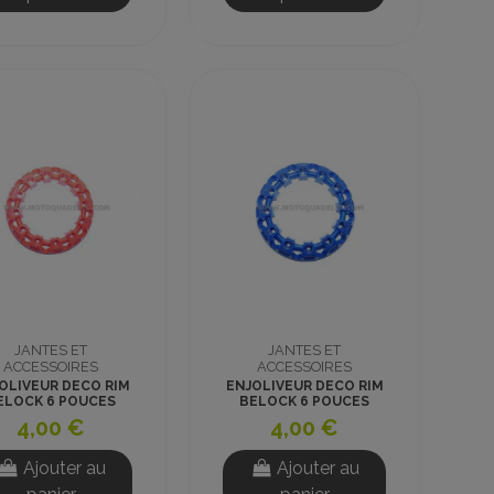
JANTES ET
JANTES ET
ACCESSOIRES
ACCESSOIRES
OLIVEUR DECO RIM
ENJOLIVEUR DECO RIM
ELOCK 6 POUCES
BELOCK 6 POUCES
ROUGE
BLEU
4,00 €
4,00 €
Ajouter au
Ajouter au