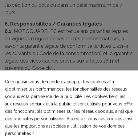
l'expédition du colis ou dans un délai maximum de 7
jours.
6. Responsabilités / Garanties légales
6.1.
MOTOQUADELEC est tenue aux garanties légales
en vigueur à l'égard de ses clients consommateurs, à
savoir, la garantie légale de conformité (articles L.211-4
les suivants du Code de la consommation) et la garantie
légale des vices cachés prévus aux articles 1641 et
suivants du Code civil.
Lorsqu'il agit en garantie légale de conformité, le Client :
Ce magasin vous demande d'accepter les cookies afin
-bénéficie d'un délai de 2 ans à compter de la délivrance
d'optimiser les performances, les fonctionnalités des réseaux
du bien pour agir ;
sociaux et la pertinence de la publicité. Les cookies tiers liés
-peut choisir entre la réparation ou le remplacement du
aux réseaux sociaux et à la publicité sont utilisés pour vous offrir
bien. MOTOQUADELEC peut néanmoins ne pas
des fonctionnalités optimisées sur les réseaux sociaux, ainsi que
procéder selon le choix du Client lorsque ce choix
des publicités personnalisées. Acceptez-vous ces cookies ainsi
entraine un coût manifestement disproportionné au
que les implications associées à l'utilisation de vos données
regard de l'autre modalité compte tenu de la valeur du
personnelles ?