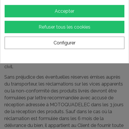
bien ou de l'importance du défaut.
-est dispensé de rapporter la preuve de l'existence du
Accepter
défaut de conformité du bien durant 6 mois à compter
de la délivrance du bien.
Refuser tous les cookies
La garantie légale s'applique indépendamment de la
garantie commerciale éventuellement consentie.
Configurer
Lorsqu'il agit en garantie des vices cachés, le Client peut
choisir entre la résolution de la vente ou une réduction
du prix de vente, conformément à l'article 1644 du Code
civil.
Sans préjudice des éventuelles réserves émises auprès
du transporteur, les réclamations sur les vices apparents
ou la non-conformité des produits livrés devront être
formulées par lettre recommandée avec accusé de
réception adressée à MOTOQUADELEC dans les 3 jours
de la réception des produits. Sauf dans le cas où la
réclamation est formulée dans les 6 mois de la
délivrance du bien, il appartient au Client de fournir toute