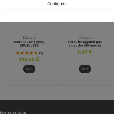
Configurer
Moteurs
Moteurs
Moteur 48V 1500W
Ecrou hexagonal pas
BRUSHLESS
a gauche M8 Inox A2
1,40 €
(3)
220,00 €
Voir
Voir
Nous suivre