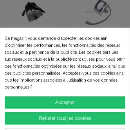
Ce magasin vous demande d'accepter les cookies afin
d'optimiser les performances, les fonctionnalités des réseaux
Moteurs
Moteurs
sociaux et la pertinence de la publicité. Les cookies tiers liés
Moteur 48V 1300W
Moteur 24V 550W
217010E DC
MY1018E
aux réseaux sociaux et à la publicité sont utilisés pour vous offrir
(6)
(6)
des fonctionnalités optimisées sur les réseaux sociaux, ainsi que
300,00 €
88,00 €
des publicités personnalisées. Acceptez-vous ces cookies ainsi
que les implications associées à l'utilisation de vos données
Voir
Voir
personnelles ?
Accepter
Refuser tous les cookies