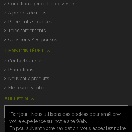
Conditions générales de vente
A propos de nous
Paiements sécurisés
Téléchargements
Questions / Réponses
LIENS D'INTÉRÊT
Contactez nous
Promotions
Nouveaux produits
Meilleures ventes
BULLETIN
"Bonjour ! Nous utilisons des cookies pour améliorer
votre expérience sur notre site Web.
Vous pouvez vous désinscrire à tout
moment. Vous trouverez pour cela nos
En poursuivant votre navigation, vous acceptez notre
informations de contact dans les