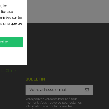
, les
 liés aux
timisées sur les
s ainsi que les
pter
 la Chine!
BULLETIN
Vous pouvez vous désinscrire à tout
moment. Vous trouverez pour cela nos
informations de contact dans les