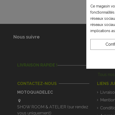
Ce magasin vou
fonctionnalités
réseaux sociaux
réseaux sociau
implications a
Nous suivre
Conf
LIVRAISON RAPIDE !
Tous nos 
CONTACTEZ-NOUS
LIENS J
MOTOQUADELEC
Livraiso
Mention
SHOW ROOM & ATELIER (sur rendez
Conditi
vous uniquement)