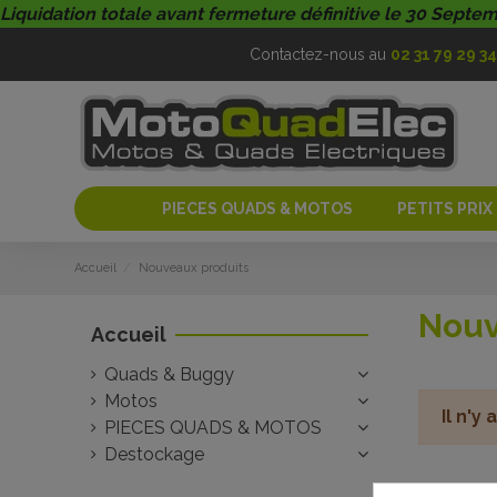
Liquidation totale avant fermeture définitive le 30 Septe
Contactez-nous au
02 31 79 29 34
PIECES QUADS & MOTOS
PETITS PRIX
Accueil
Nouveaux produits
Nouv
Accueil
Quads & Buggy
Motos
Il n'y
PIECES QUADS & MOTOS
Destockage