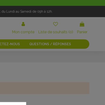
t du Lundi au Samedi de 09h à 12h.
Mon compte
Liste de souhaits (
0
)
Panier
CTEZ-NOUS
QUESTIONS / RÉPONSES