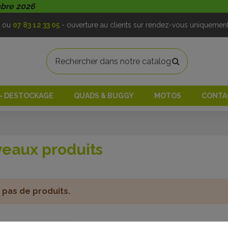
mbre 2026
ou
07 83 12 33 05
- ouverture au clients sur rendez-vous uniquemen
 - DESTOCKAGE
QUADS & BUGGY
MOTOS
CONTA
eaux produits
 a pas de produits.