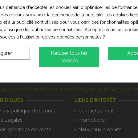
s demande d'accepter les cookies afin d'optimiser les performances
 des réseaux sociaux et la pertinence de la publicité. Les cookies tiers
 et à la publicité sont utilisés pour vous offrir des fonctionnalités op
x, ainsi que des publicités personnalisées. Acceptez-vous ces cookie
ssociées à l'utilisation de vos données personnelles ?
igurer
Refuser tous les
Acce
cookies
produits sont en stock en Normandie, pas de livraison depuis
URIDIQUES
LIENS D'INTÉRÊT
ns & politique de retours
Contactez nous
s Légales
Promotions
ons générales de vente
Nouveaux produits