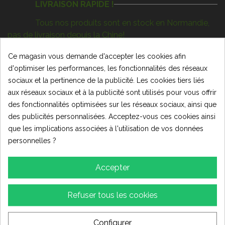
LIVRAISON RAPIDE !
Tous nos produits sont en stock en Normandie,
pas de livraison depuis la Chine!
CONTACTEZ-NOUS
Ce magasin vous demande d'accepter les cookies afin
d'optimiser les performances, les fonctionnalités des réseaux
MOTOQUADELEC
sociaux et la pertinence de la publicité. Les cookies tiers liés
aux réseaux sociaux et à la publicité sont utilisés pour vous offrir
SHOW ROOM & ATELIER (sur rendez vous uniquement)
des fonctionnalités optimisées sur les réseaux sociaux, ainsi que
995 RUE DES ARTISANS - 14670 TROARN
des publicités personnalisées. Acceptez-vous ces cookies ainsi
02 31 79 29 34
que les implications associées à l'utilisation de vos données
personnelles ?
contact@motoquadelec.com
LIENS JURIDIQUES
Accepter
Livraisons & politique de retours
Refuser tous les cookies
Mentions Légales
Conditions générales de vente
Configurer