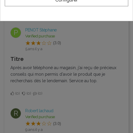
Trier par:
Dernier
PENOT Stéphane
P
Verified purchase
(3.0)
5 ans il y a
Titre
Après avoir téléphoné au magasin, j'ai reçu de précieux
conseils qui mon permis d'avoir le produit que je
recherchais dés le lendemain. Service au top.
0
0
0
Robert lachaud
R
Verified purchase
(3.0)
9 ans il y a