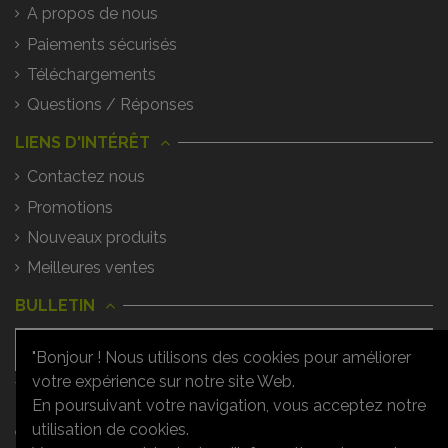
A propos de nous
Paiements sécurisés
Téléchargements
Questions / Réponses
LIENS D'INTÉRÊT
Contactez nous
Promotions
Nouveaux produits
Meilleures ventes
BULLETIN
"Bonjour ! Nous utilisons des cookies pour améliorer
votre expérience sur notre site Web.
Vous pouvez vous désinscrire à tout
moment. Vous trouverez pour cela nos
En poursuivant votre navigation, vous acceptez notre
informations de contact dans les
utilisation de cookies.
conditions d'utilisation du site.