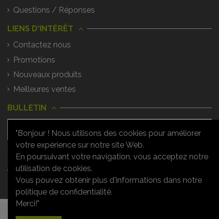
Questions / Réponses
LIENS D'INTÉRÊT
Contactez nous
Promotions
Nouveaux produits
Meilleures ventes
BULLETIN
"Bonjour ! Nous utilisons des cookies pour améliorer
votre expérience sur notre site Web.
Vous pouvez vous désinscrire à tout
moment. Vous trouverez pour cela nos
En poursuivant votre navigation, vous acceptez notre
informations de contact dans les
utilisation de cookies.
conditions d'utilisation du site.
Vous pouvez obtenir plus d'informations dans notre
politique de confidentialité.
Merci!"