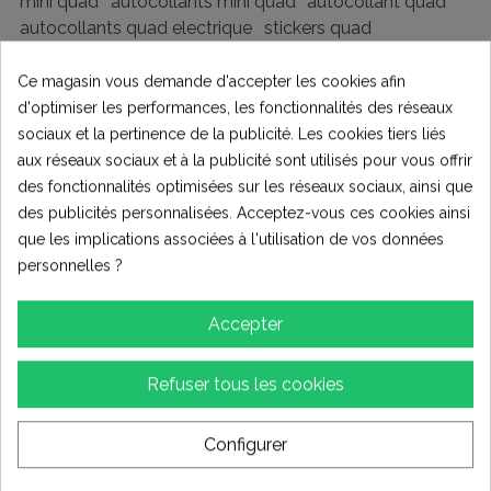
mini quad
autocollants mini quad
autocollant quad
autocollants quad electrique
stickers quad
autocollants tox
Sticker pour contacteur marche a
sticker bridage 3 vitesses
Ce magasin vous demande d'accepter les cookies afin
d'optimiser les performances, les fonctionnalités des réseaux
sociaux et la pertinence de la publicité. Les cookies tiers liés
Écrire votre avis
aux réseaux sociaux et à la publicité sont utilisés pour vous offrir
des fonctionnalités optimisées sur les réseaux sociaux, ainsi que
des publicités personnalisées. Acceptez-vous ces cookies ainsi
que les implications associées à l'utilisation de vos données
LIVRAISON RAPIDE !
personnelles ?
Tous nos produits sont en stock en Normandie, pas de
livraison depuis la Chine!
Accepter
Refuser tous les cookies
Description
Configurer
Détails du produit