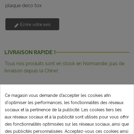
plaque deco tox
Écrire votre avis
LIVRAISON RAPIDE !
Tous nos produits sont en stock en Normandie, pas de
livraison depuis la Chine!
Ce magasin vous demande d'accepter les cookies afin
d'optimiser les performances, les fonctionnalités des réseaux
Description
sociaux et la pertinence de la publicité. Les cookies tiers liés
Détails du produit
aux réseaux sociaux et à la publicité sont utilisés pour vous offrir
des fonctionnalités optimisées sur les réseaux sociaux, ainsi que
Commentaires
(0)
des publicités personnalisées. Acceptez-vous ces cookies ainsi