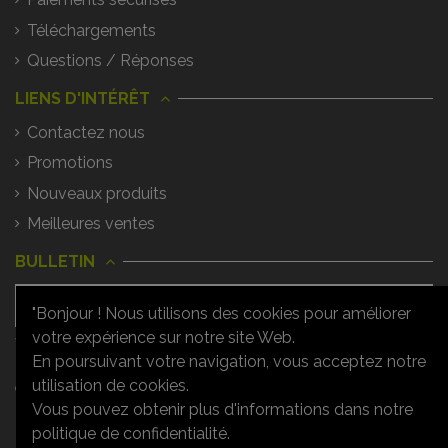
Téléchargements
Questions / Réponses
LIENS D'INTÉRÊT
Contactez nous
Promotions
Nouveaux produits
Meilleures ventes
BULLETIN
"Bonjour ! Nous utilisons des cookies pour améliorer
votre expérience sur notre site Web.
Vous pouvez vous désinscrire à tout
moment. Vous trouverez pour cela nos
En poursuivant votre navigation, vous acceptez notre
informations de contact dans les
utilisation de cookies.
conditions d'utilisation du site.
Vous pouvez obtenir plus d'informations dans notre
politique de confidentialité.