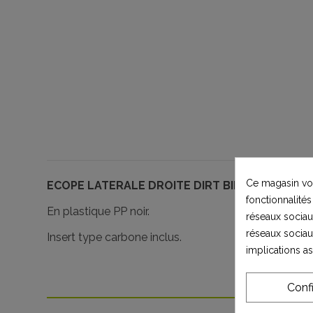
Ce magasin vou
ECOPE LATERALE DROITE DIRT BIKE TOX 1100
fonctionnalités
En plastique PP noir.
réseaux sociaux
réseaux sociau
Insert type carbone inclus.
implications a
Conf
Les c