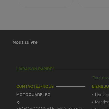
Nous suivre
LIVRAISON RAPIDE !
Tous nos 
CONTACTEZ-NOUS
LIENS J
MOTOQUADELEC
Livraiso
Mention
SHOW ROOM & ATELIER (sur rendez