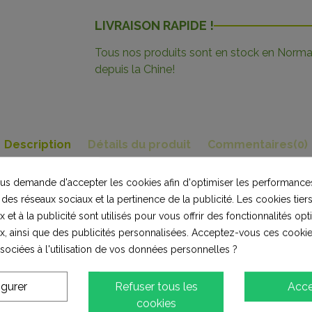
LIVRAISON RAPIDE !
Tous nos produits sont en stock en Norman
depuis la Chine!
Description
Détails du produit
Commentaires
(0)
s demande d'accepter les cookies afin d'optimiser les performances
W 1300W
 des réseaux sociaux et la pertinence de la publicité. Les cookies tiers
 et à la publicité sont utilisés pour vous offrir des fonctionnalités op
x, ainsi que des publicités personnalisées. Acceptez-vous ces cookie
ssociées à l'utilisation de vos données personnelles ?
igurer
Refuser tous les
Acce
lients qui ont acheté ce produit ont également ac
cookies