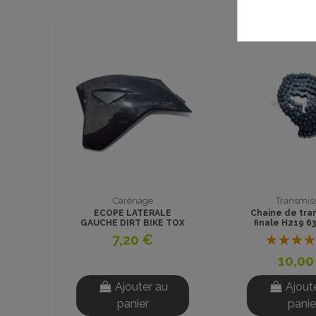
Carénage
Fin de Se
sion
CACHE LATERAL DROIT
CACHE LATERA
ons
DIRT BIKE TOX 1100W
DIRT BIKE T
1300W
1300
6,00 €
5,00
)
Ajouter au
Ajout
panier
panie