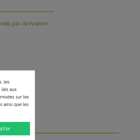
die, pas de livraison
, les
 liés aux
timisées sur les
s ainsi que les
pter
heté :