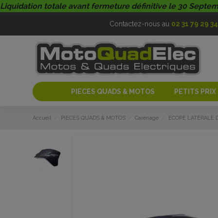
Liquidation totale avant fermeture définitive le 30 Septe
Contactez-nous au
02 31 79 29 34
PIECES QUADS & MOTOS
PETITS PRIX
Accueil
PIECES QUADS & MOTOS
Carénage
ECOPE LATERALE D