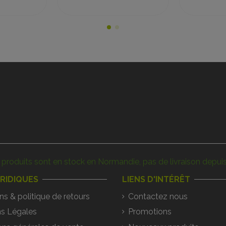
produits sont en stock en Normandie, pas de livraison depuis
URIDIQUES
LIENS D'INTÉRÊT
ns & politique de retours
Contactez nous
s Légales
Promotions