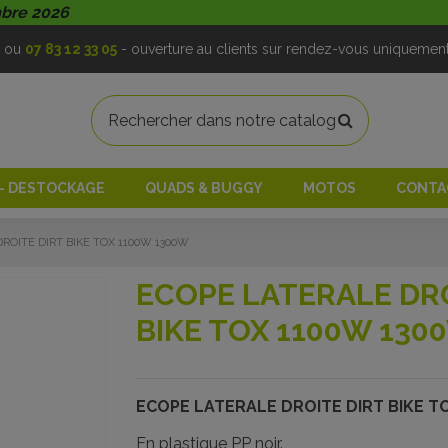
mbre 2026
ou
07 83 12 33 05
- ouverture au clients sur rendez-vous uniquemen
 - DESTOCKAGE
QUADS & BUGGY
MOTOS
CONTA
ROITE DIRT BIKE TOX 1100W 1300W
ECOPE LATERALE DRO
BIKE TOX 1100W 130
ECOPE LATERALE DROITE DIRT BIKE T
En plastique PP noir.