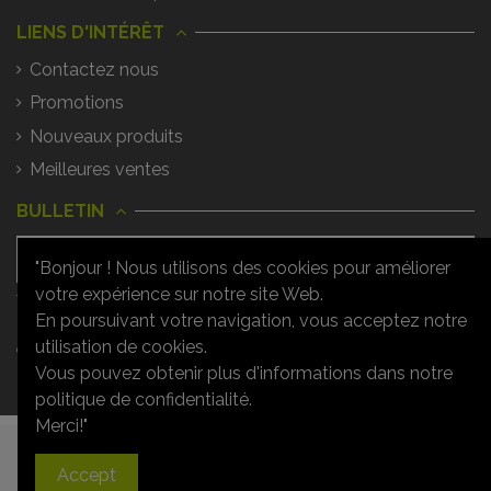
LIENS D'INTÉRÊT
Contactez nous
Promotions
Nouveaux produits
Meilleures ventes
BULLETIN
"Bonjour ! Nous utilisons des cookies pour améliorer
votre expérience sur notre site Web.
Vous pouvez vous désinscrire à tout
moment. Vous trouverez pour cela nos
En poursuivant votre navigation, vous acceptez notre
informations de contact dans les
utilisation de cookies.
conditions d'utilisation du site.
Vous pouvez obtenir plus d'informations dans notre
politique de confidentialité.
Merci!"
Ajouter au panier
Accept