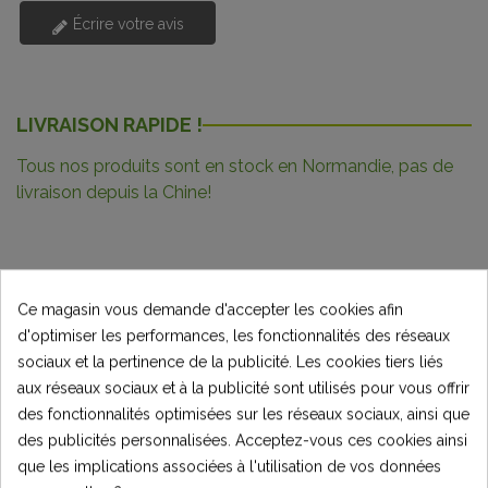
Écrire votre avis
LIVRAISON RAPIDE !
Tous nos produits sont en stock en Normandie, pas de
livraison depuis la Chine!
Ce magasin vous demande d'accepter les cookies afin
Description
d'optimiser les performances, les fonctionnalités des réseaux
Détails du produit
sociaux et la pertinence de la publicité. Les cookies tiers liés
aux réseaux sociaux et à la publicité sont utilisés pour vous offrir
Commentaires
(0)
des fonctionnalités optimisées sur les réseaux sociaux, ainsi que
des publicités personnalisées. Acceptez-vous ces cookies ainsi
que les implications associées à l'utilisation de vos données
REPOSE PIED GAUCHE TOX ADVENTURER