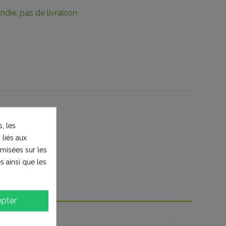
die, pas de livraison
, les
 liés aux
timisées sur les
s ainsi que les
pter
heté :