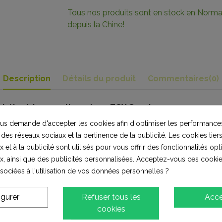
Tous nos produits sont en stock en Norman
depuis la Chine!
Description
Détails du produit
Commentaires
(0)
t électrique ou thermique TOX Crawler.
s demande d'accepter les cookies afin d'optimiser les performances
 des réseaux sociaux et la pertinence de la publicité. Les cookies tiers
 et à la publicité sont utilisés pour vous offrir des fonctionnalités op
x, ainsi que des publicités personnalisées. Acceptez-vous ces cookie
ssociées à l'utilisation de vos données personnelles ?
igurer
Refuser tous les
Acce
lients qui ont acheté ce produit ont également ac
cookies