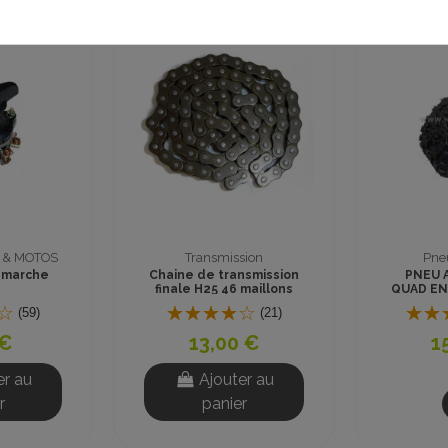
Transmission
Pneus et roues
haine de transmission
PNEU ARRIERE MINI
finale H25 46 maillons
QUAD ENFANT 6 pouces
13x5.00-6
(21)
(153)
13,00 €
15,00 €
Ajouter au
panier
Voir