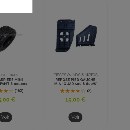
PIECES QUADS & MOTOS
PIECES QUADS & MOTOS
REPOSE PIED GAUCHE
PIGNON 11 DENTS H25
MINI QUAD 500 & 800W
(3)
(13)
15,00 €
5,90 €
Ajouter au
Voir
panier