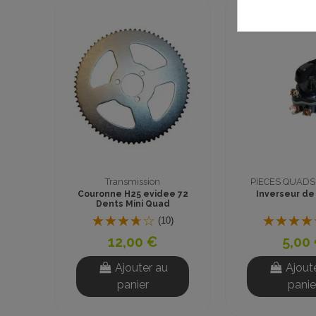
Promo !
ransmission
PIECES QUADS & MOTOS
e H25 evidee 72
Inverseur de marche
C
ts Mini Quad
(10)
(59)
12,00 €
5,00 €
Ajouter au
Ajouter au
panier
panier