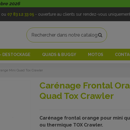
mbre 2026
ou
07 83 12 33 05
- ouverture au clients sur rendez-vous uniquemen
 - DESTOCKAGE
QUADS & BUGGY
MOTOS
CONTA
range Mini Quad Tox Crawler
Carénage Frontal Ora
Quad Tox Crawler
Carénage frontal orange pour mini qu
ou thermique TOX Crawler.