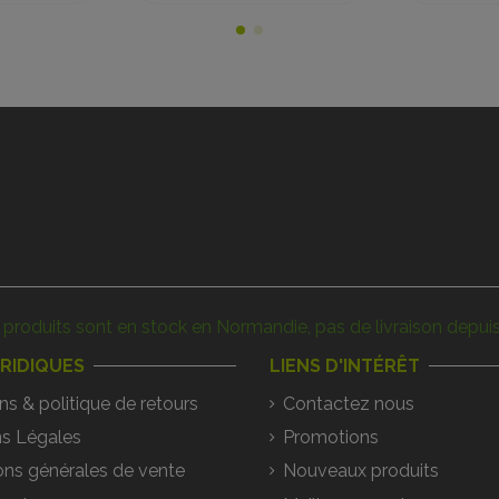
produits sont en stock en Normandie, pas de livraison depuis
URIDIQUES
LIENS D'INTÉRÊT
ns & politique de retours
Contactez nous
s Légales
Promotions
ons générales de vente
Nouveaux produits