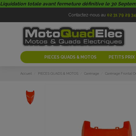
Liquidation totale avant fermeture définitive le 30 Septe
Contactez-nous au
02 31 79 29 34
PIECES QUADS & MOTOS
PETITS PRIX
Accueil
PIECES QUADS & MOTOS
Carénage
Carénage Frontal O