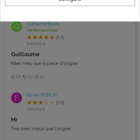
0
0
0
Guillaume Barata
G
Verified purchase
(5.0)
6 ans il y a
Guillaume
Nikel mieu que la pièce d'origine
0
0
0
Fabien WERLIN
F
(3.0)
7 ans il y a
Mr
Très bien, mieux que l'origine.