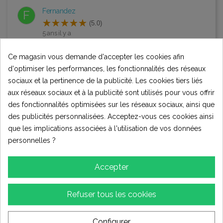
Fernandez
F
(5.0)
5 ans il y a
Titre
Ce magasin vous demande d'accepter les cookies afin
Livraison le lendemain
d'optimiser les performances, les fonctionnalités des réseaux
Pièce identique à l'origine
sociaux et la pertinence de la publicité. Les cookies tiers liés
Merci
aux réseaux sociaux et à la publicité sont utilisés pour vous offrir
des fonctionnalités optimisées sur les réseaux sociaux, ainsi que
0
0
0
des publicités personnalisées. Acceptez-vous ces cookies ainsi
que les implications associées à l'utilisation de vos données
Jennifer sely
J
personnelles ?
Verified purchase
(5.0)
Accepter
6 ans il y a
Famille sely
Refuser tous les cookies
Super produits et super conseils
5 ans que notre fils a son quad et toujours en super état
Configurer