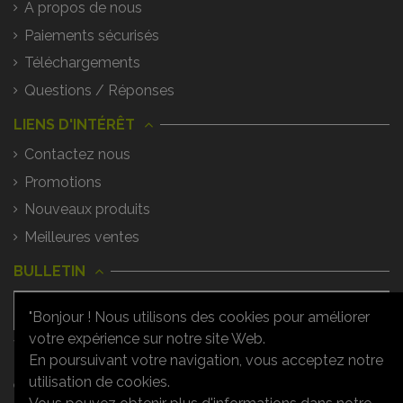
A propos de nous
Paiements sécurisés
Téléchargements
Questions / Réponses
LIENS D'INTÉRÊT
Contactez nous
Promotions
Nouveaux produits
Meilleures ventes
BULLETIN
"Bonjour ! Nous utilisons des cookies pour améliorer
votre expérience sur notre site Web.
Vous pouvez vous désinscrire à tout
moment. Vous trouverez pour cela nos
En poursuivant votre navigation, vous acceptez notre
informations de contact dans les
utilisation de cookies.
conditions d'utilisation du site.