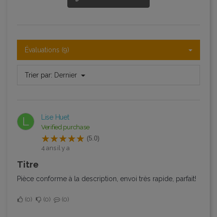
Évaluations (9)
Trier par:
Dernier
Lise Huet
L
Verified purchase
(5.0)
4 ans il y a
Titre
Pièce conforme à la description, envoi très rapide, parfait!
0
0
0