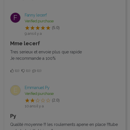
Fanny lecerf
F
Verified purchase
(5.0)
9 ans il y a
Mme lecerf
Tres serieux et envoie plus que rapide
Je recommande a 100%
0
0
0
Emmanuel Py
E
Verified purchase
(2.0)
10 ans il y a
Py
Qualité moyenne !!! les roulements apene en place !!!tube