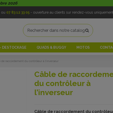
mbre 2026
ou
07 83 12 33 05
- ouverture au clients sur rendez-vous uniquemen
 - DESTOCKAGE
QUADS & BUGGY
MOTOS
CONTA
 de raccordement du contrôleur à l’inverseur
Câble de raccordem
du contrôleur à
l’inverseur
Câble de raccordement du contrôleur à