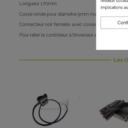
réseaux sociau
Longueur 170mm.
implications a
Cosse ronde pour diamètre 5mm max.
Conf
Connecteur noir femelle, avec cosse male type Fas
Pour relier le contrôleur à l’inverseur à l’aide des con
Les c