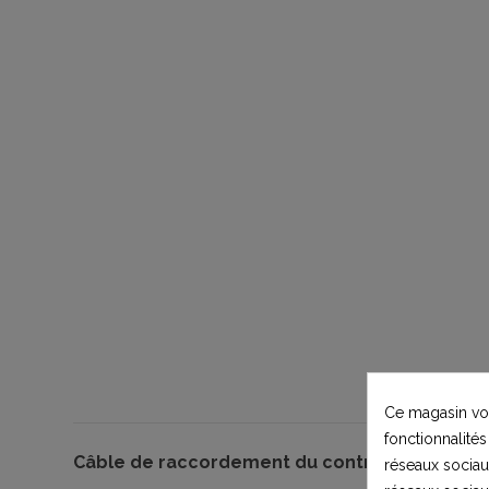
Ce magasin vou
fonctionnalités
Câble de raccordement du contrôleur à l’inver
réseaux sociaux