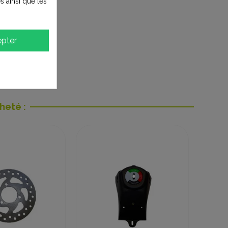
s ainsi que les
pter
heté :