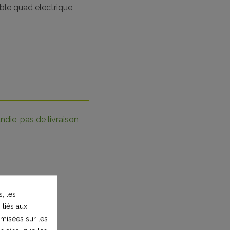
ble quad electrique
die, pas de livraison
, les
 liés aux
timisées sur les