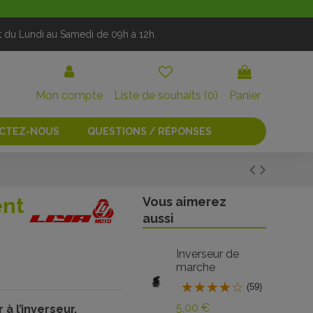
t du Lundi au Samedi de 09h à 12h.
Mon compte
Liste de souhaits (
0
)
Panier
CTEZ-NOUS
QUESTIONS / RÉPONSES
ent
Vous aimerez
aussi
Inverseur de
marche
(59)
5,00 €
 l’inverseur.