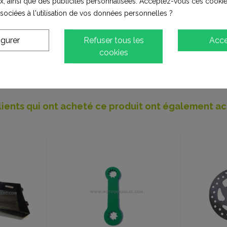
x, ainsi que des publicités personnalisées. Acceptez-vous ces cookie
ssociées à l'utilisation de vos données personnelles ?
igurer
Refuser tous les
Acce
ton.
cookies
necteurs rapide noir.
lients qui ont acheté ce produit ont également ac