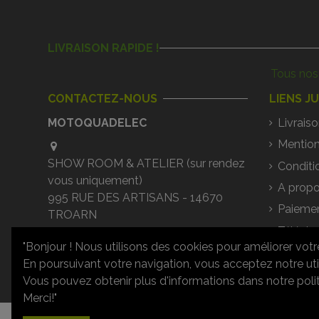
LIVRAISON RAPIDE !
Tous nos 
CONTACTEZ-NOUS
LIENS J
MOTOQUADELEC
Livraiso
Mention
SHOW ROOM & ATELIER (sur rendez
Conditi
vous uniquement)
A propo
995 RUE DES ARTISANS - 14670
Paiemen
TROARN
Téléch
02 31 79 29 34
"Bonjour ! Nous utilisons des cookies pour améliorer votr
Questi
En poursuivant votre navigation, vous acceptez notre uti
contact@motoquadelec.com
Vous pouvez obtenir plus d'informations dans notre politi
Merci!"