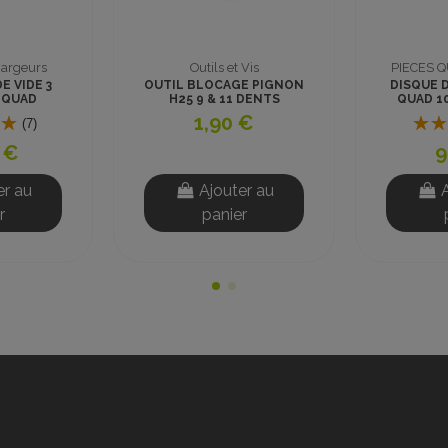
 & MOTOS
PIECES QUADS & MOTOS
Composan
EIN AVANT
ENJOLIVEUR INVERSEUR
KL
ET PLUS
CRAWLER
(1)
(1)
 €
10,00 €
6
er au
Ajouter au
r
panier