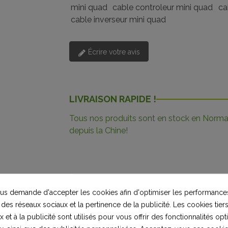
mini quad
cable controleur mini quad
ca
cable inverseur mini quad
Écrire votre avis
LIVRAISON RAPIDE !
Tous nos produits sont en stock en Norman
depuis la Chine!
Description
Détails du produit
Commentaires
(0)
s demande d'accepter les cookies afin d'optimiser les performances
 des réseaux sociaux et la pertinence de la publicité. Les cookies tiers
seur.
 et à la publicité sont utilisés pour vous offrir des fonctionnalités op