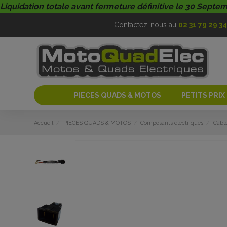
Liquidation totale avant fermeture définitive le 30 Septe
Contactez-nous au
02 31 79 29 34
PIECES QUADS & MOTOS
PETITS PRIX
Accueil
PIECES QUADS & MOTOS
Composants électriques
Câble