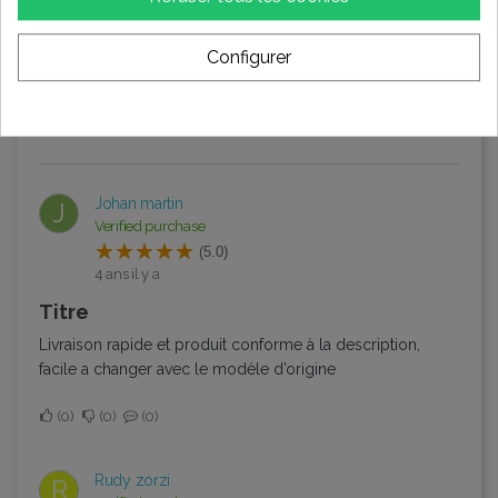
Évaluations (2)
Configurer
Trier par:
Dernier
Johan martin
J
Verified purchase
(5.0)
4 ans il y a
Titre
Livraison rapide et produit conforme à la description,
facile a changer avec le modèle d’origine
0
0
0
Rudy zorzi
R