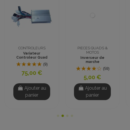
PIECES QUADS &
PIECES QUADS &
MOTOS
MOTOS
Inverseur de
Pack batterie 36V
marche
(3x12V15Ah) Mini
Quad, Quad Enfant
(59)
(28)
5,00 €
135,00 €
Ajouter au
Ajouter au
panier
panier