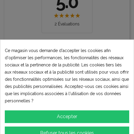
5.0
2 Évaluations
★★★★★
Excellent
2
Ce magasin vous demande d'accepter les cookies afin
★★★★☆
Bon
d'optimiser les performances, les fonctionnalités des réseaux
0
sociaux et la pertinence de la publicité. Les cookies tiers liés
★★★☆☆
Moyen
aux réseaux sociaux et à la publicité sont utilisés pour vous offrir
0
des fonctionnalités optimisées sur les réseaux sociaux, ainsi que
★★☆☆☆
Pauvres
0
des publicités personnalisées. Acceptez-vous ces cookies ainsi
★☆☆☆☆
Terrible
que les implications associées à l'utilisation de vos données
0
personnelles ?
Écrire votre avis
Accepter
Refuser tous les cookies