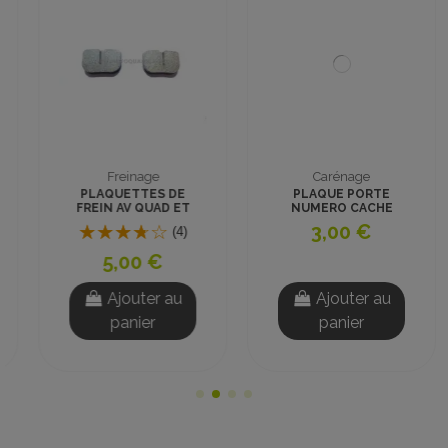
Carénage
Fin de Serie
PLAQUE PORTE
Carénage Frontal
NUMERO CACHE
Noir Mini Quad Tox
PONTETS
Crawler
3,00 €
(1)
2,50 €
Ajouter au
Ajouter au
panier
panier