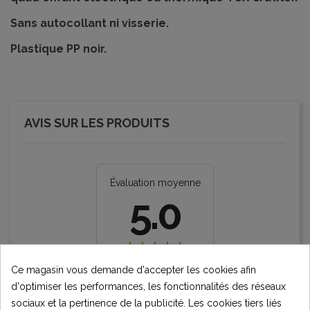
Sans autocollant ni visserie.
Plastique PP noir.
AVIS SUR LES PRODUITS
Évaluation moyenne
5.0
1 Évaluation
Ce magasin vous demande d'accepter les cookies afin
d'optimiser les performances, les fonctionnalités des réseaux
sociaux et la pertinence de la publicité. Les cookies tiers liés
★★★★★
Excellent