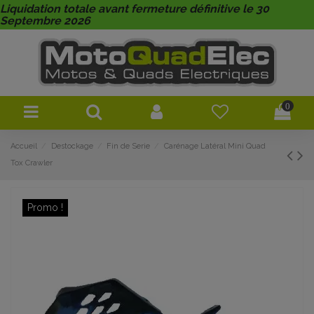
Liquidation totale avant fermeture définitive le 30
Septembre 2026
0
Accueil
Destockage
Fin de Serie
Carénage Latéral Mini Quad
Tox Crawler
Promo !