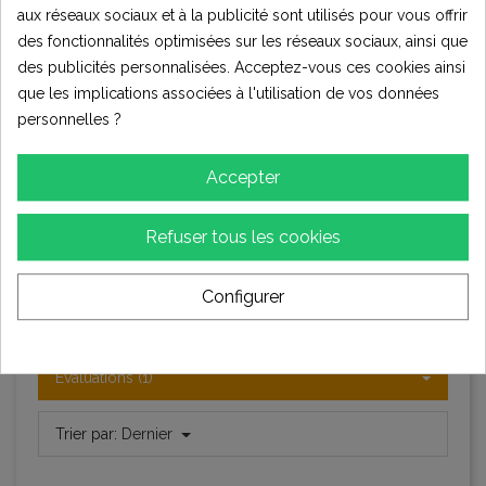
1
aux réseaux sociaux et à la publicité sont utilisés pour vous offrir
★★★★☆
des fonctionnalités optimisées sur les réseaux sociaux, ainsi que
Bon
0
des publicités personnalisées. Acceptez-vous ces cookies ainsi
★★★☆☆
Moyen
que les implications associées à l'utilisation de vos données
0
personnelles ?
★★☆☆☆
Pauvres
0
Accepter
★☆☆☆☆
Terrible
0
Refuser tous les cookies
Écrire votre avis
Configurer
Évaluations (1)
Trier par:
Dernier