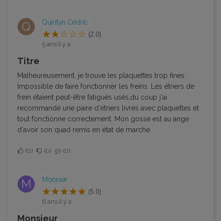
Quintyn Cédric
Q
(2.0)
5 ans il y a
Titre
Malheureusement, je trouve les plaquettes trop fines.
Impossible de faire fonctionner les freins. Les étriers de
frein étaient peut-être fatigués usés,du coup j'ai
recommandé une paire d'étriers livrés avec plaquettes et
tout fonctionne correctement. Mon gosse est au ange
d'avoir son quad remis en état de marche.
0
0
0
Monnier
M
(5.0)
6 ans il y a
Monsieur