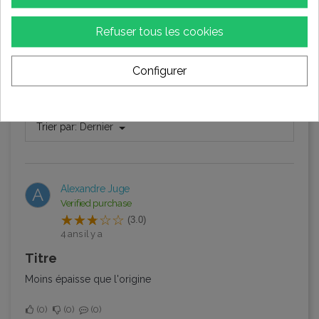
Écrire votre avis
Refuser tous les cookies
Configurer
Évaluations (4)
Trier par:
Dernier
Alexandre Juge
A
Verified purchase
(3.0)
4 ans il y a
Titre
Moins épaisse que l'origine
0
0
0