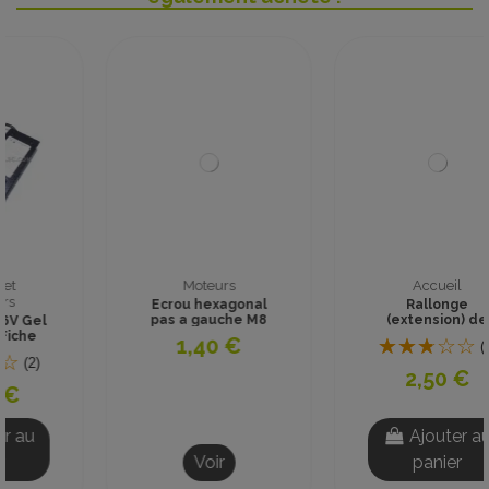
Moteurs
Accueil
Ecrou hexagonal
Rallonge
pas a gauche M8
(extension) de
Inox A2
valve SCHRADER
1,40 €
(1)
135°
2,50 €
Ajouter au
Voir
panier