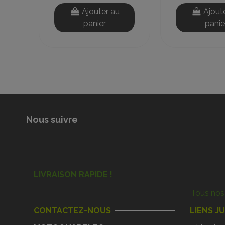
Ajouter au
Ajout
panier
panie
Nous suivre
LIVRAISON RAPIDE !
Tous nos 
CONTACTEZ-NOUS
LIENS J