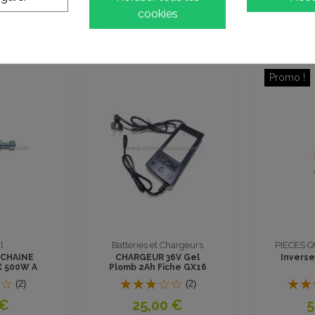
cookies
lients qui ont acheté ce produit ont également ac
 & MOTOS
Composants électriques
Composan
 marche
Câble de raccordement
INTERRUP
de l'inverseur au moteur
5,00 €
3
(59)
 €