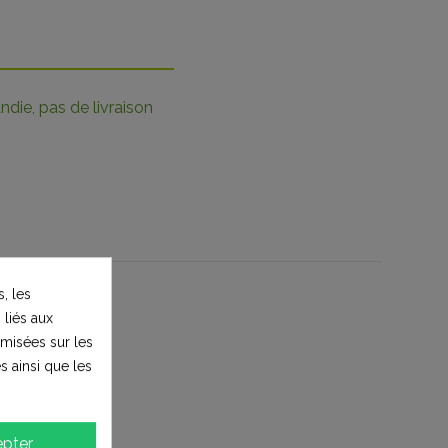
die, pas de livraison
, les
 liés aux
timisées sur les
s ainsi que les
pter