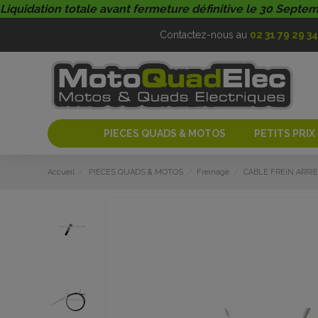
Liquidation totale avant fermeture définitive le 30 Septe
Contactez-nous au
02 31 79 29 34
PIECES QUADS & MOTOS
PETITS PRIX
Accueil
PIECES QUADS & MOTOS
Freinage
CABLE FREIN ARRI