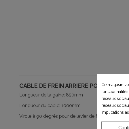
Ce magasin vou
CABLE DE FREIN ARRIERE POUR MINI Q
fonctionnalités
Longueur de la gaine: 850mm
réseaux sociaux
Longueur du câble: 1000mm
réseaux sociau
implications a
Virole à 90 degrés pour de levier de frein arrière.
Conf