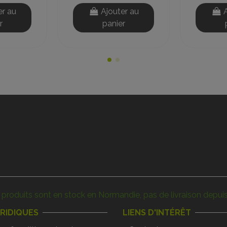
er au
Ajouter au
r
panier
produits sont en stock en Normandie, pas de livraison depuis
URIDIQUES
LIENS D'INTÉRÊT