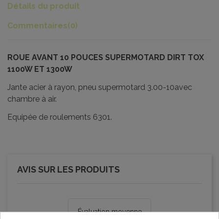
Détails du produit
Commentaires
(0)
ROUE AVANT 10 POUCES SUPERMOTARD DIRT TOX
1100W ET 1300W
Jante acier à rayon, pneu supermotard 3.00-10avec
chambre à air.
Equipée de roulements 6301.
AVIS SUR LES PRODUITS
Évaluation moyenne