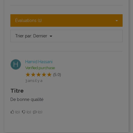
Évaluations (1)
Trier par:
Dernier
Hamid Hassani
H
Verified purchase
(5.0)
3 ans il y a
Titre
De bonne qualité
0
0
0