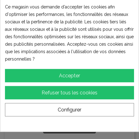
5.0
Ce magasin vous demande d'accepter les cookies afin
d'optimiser les performances, les fonctionnalités des réseaux
sociaux et la pertinence de la publicité. Les cookies tiers liés
aux réseaux sociaux et à la publicité sont utilisés pour vous offrir
1 Évaluation
des fonctionnalités optimisées sur les réseaux sociaux, ainsi que
des publicités personnalisées. Acceptez-vous ces cookies ainsi
★★★★★
que les implications associées à l'utilisation de vos données
Excellent
1
personnelles ?
★★★★☆
Bon
0
Accepter
★★★☆☆
Moyen
0
★★☆☆☆
Pauvres
Refuser tous les cookies
0
★☆☆☆☆
Terrible
0
Configurer
Écrire votre avis