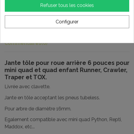
Refuser tous les cookies
Description
Configurer
Détails du produit
Commentaires
(0)
Jante tôle pour roue arrière 6 pouces pour
mini quad et quad enfant Runner, Crawler,
Traper et TOX.
Livrée avec clavette.
Jante en tôle acceptant les pneus tubeless.
Pour arbre de diamètre 16mm.
Egalement compatible avec mini quad Python, Repti,
Maddox, etc...