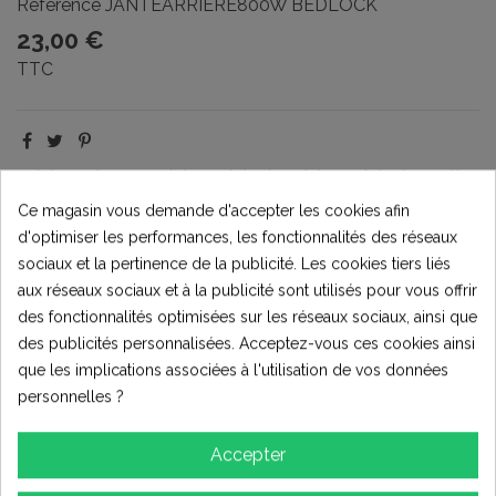
Référence
JANTEARRIERE800W BEDLOCK
23,00 €
TTC
mini quad
roue mini quad
jante mini quad
jante repti
jante python
jante maddox
Ce magasin vous demande d'accepter les cookies afin
d'optimiser les performances, les fonctionnalités des réseaux
sociaux et la pertinence de la publicité. Les cookies tiers liés
Écrire votre avis
aux réseaux sociaux et à la publicité sont utilisés pour vous offrir
des fonctionnalités optimisées sur les réseaux sociaux, ainsi que
des publicités personnalisées. Acceptez-vous ces cookies ainsi
que les implications associées à l'utilisation de vos données
LIVRAISON RAPIDE !
personnelles ?
Tous nos produits sont en stock en Normandie, pas de
livraison depuis la Chine!
Accepter