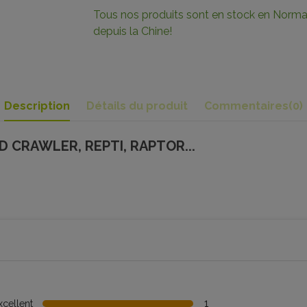
Tous nos produits sont en stock en Norman
depuis la Chine!
Description
Détails du produit
Commentaires
(0)
D CRAWLER, REPTI, RAPTOR...
1
xcellent