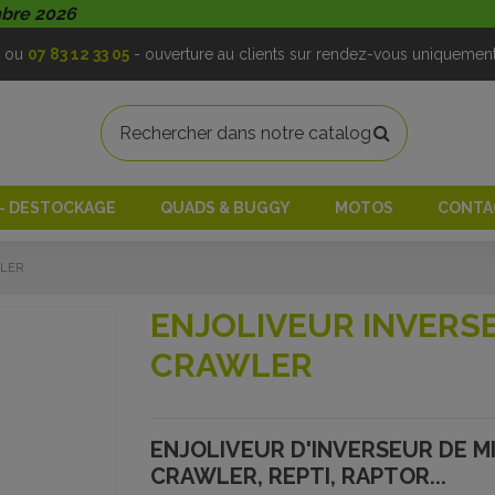
mbre 2026
ou
07 83 12 33 05
- ouverture au clients sur rendez-vous uniquemen
 - DESTOCKAGE
QUADS & BUGGY
MOTOS
CONTA
WLER
ENJOLIVEUR INVERS
CRAWLER
ENJOLIVEUR D'INVERSEUR DE M
CRAWLER, REPTI, RAPTOR...