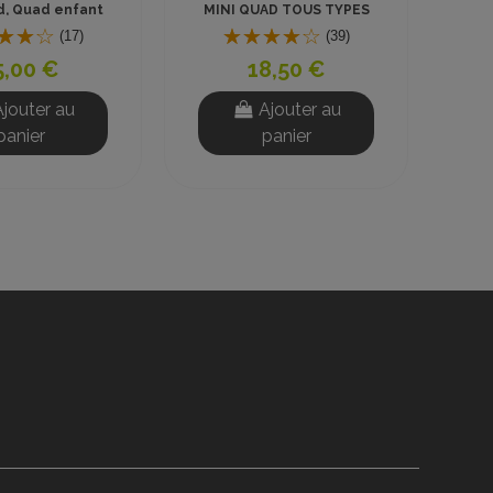
INDICATEUR DE
Plomb 1.5Ah Fiche GX16
BATTERIE 36V
(1)
(33)
22,00 €
19,00 €
Ajouter au
Ajouter au
panier
panier