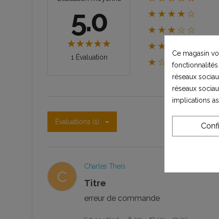
5.0
★★★★☆
★★★☆☆
★★☆☆☆
Ce magasin vou
1 Évaluation
★☆☆☆☆
fonctionnalités
réseaux sociaux
réseaux sociau
implications a
Évaluations (1)
Conf
Charles Theis
C
Titre
erreur de commande