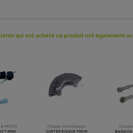
lients qui ont acheté ce produit ont également ac
reinage
Carénage
DE FREIN AVANT
REPOSE PIED GAUCHE
PO