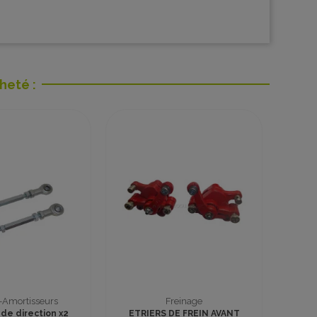
heté :
Promo !
Poignees
Batteries et Chargeurs
IGNEE ECLAIRAGE ET
CHARGEUR 36V Gel-