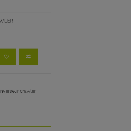
AWLER
 inverseur crawler