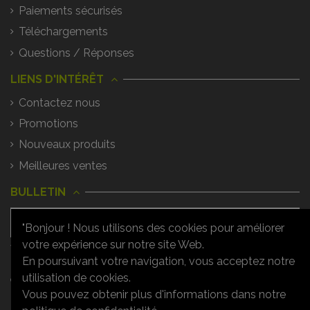
Paiements sécurisés
Téléchargements
Questions / Réponses
LIENS D'INTÉRÊT
Contactez nous
Promotions
Nouveaux produits
Meilleures ventes
BULLETIN
"Bonjour ! Nous utilisons des cookies pour améliorer
votre expérience sur notre site Web.
Vous pouvez vous désinscrire à tout
moment. Vous trouverez pour cela nos
En poursuivant votre navigation, vous acceptez notre
informations de contact dans les
utilisation de cookies.
conditions d'utilisation du site.
Vous pouvez obtenir plus d'informations dans notre