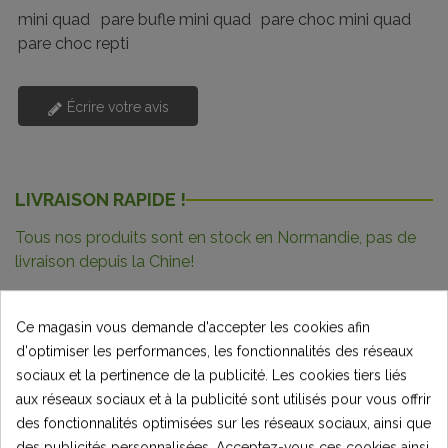
mini quad
pare bufle mini quad
pare choc mini quad
pare choc repti
Écrire votre avis
LIVRAISON RAPIDE !
Tous nos produits sont en stock en Normandie, pas de
livraison depuis la Chine!
Ce magasin vous demande d'accepter les cookies afin
d'optimiser les performances, les fonctionnalités des réseaux
Description
sociaux et la pertinence de la publicité. Les cookies tiers liés
aux réseaux sociaux et à la publicité sont utilisés pour vous offrir
Détails du produit
des fonctionnalités optimisées sur les réseaux sociaux, ainsi que
des publicités personnalisées. Acceptez-vous ces cookies ainsi