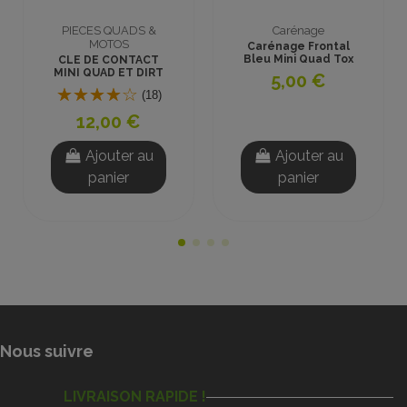
arénage
PIECES QUADS &
Pneus et
MOTOS
age Frontal
2 Chambres
ini Quad Tox
pouces mi
CONTACTEUR A CLE
Crawler
BRIDAGE VITESSE 3
,00 €
POSITIONS
(16)
5,00
8,00 €
Ajouter au
Ajouter au
Ajou
panier
panier
pani
Nous suivre
LIVRAISON RAPIDE !