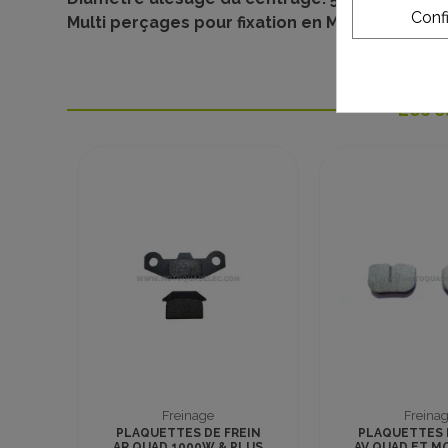
Conf
Multi perçages pour fixation en M6 ou M8
Les c
Freinage
Freina
PLAQUETTES DE FREIN
PLAQUETTES 
AR QUAD 1000W & PLUS
AV QUAD ET M