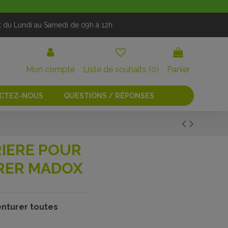
t du Lundi au Samedi de 09h à 12h.
Mon compte
Liste de souhaits (
0
)
Panier
CTEZ-NOUS
QUESTIONS / RÉPONSES
RIERE POUR
RER MADOX
enturer toutes