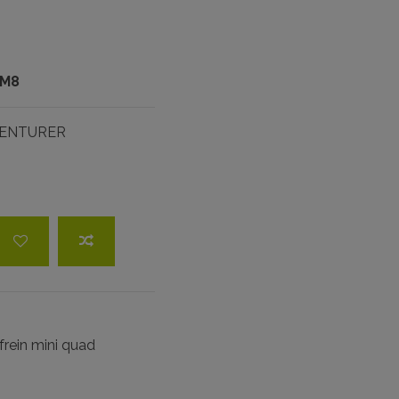
m
 M8
VENTURER
frein mini quad