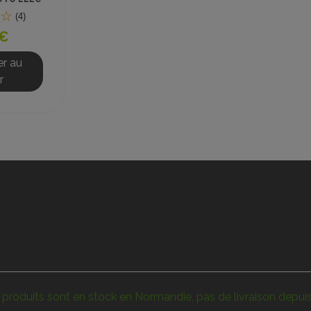
(4)
 €
er au
r
produits sont en stock en Normandie, pas de livraison depuis