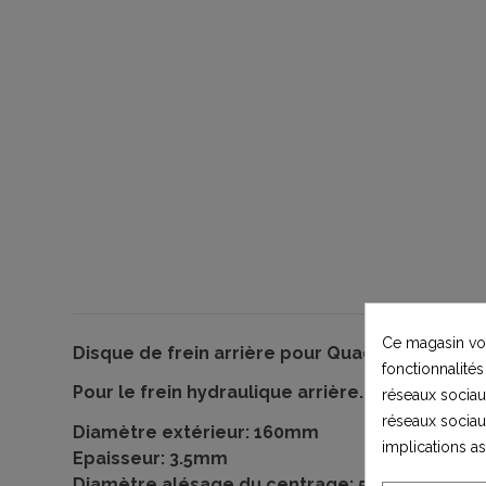
Ce magasin vou
Disque de frein arrière pour Quad Adenturer t
fonctionnalités
Pour le frein hydraulique arrière.
réseaux sociaux
réseaux sociau
Diamètre extérieur: 160mm
implications a
Epaisseur: 3.5mm
Diamètre alésage du centrage: 53mm