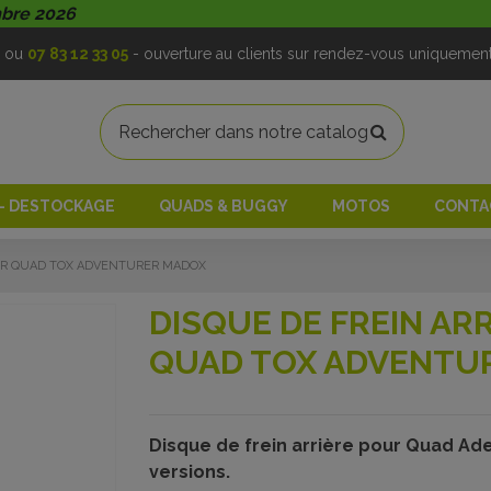
mbre 2026
ou
07 83 12 33 05
- ouverture au clients sur rendez-vous uniquemen
 - DESTOCKAGE
QUADS & BUGGY
MOTOS
CONTA
OUR QUAD TOX ADVENTURER MADOX
DISQUE DE FREIN AR
QUAD TOX ADVENTU
Disque de frein arrière pour Quad Ad
versions.