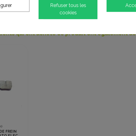
igurer
Refuser tous les
Acce
cookies
lients qui ont acheté ce produit ont également ac
ge
DE FREIN
OTO ELEC