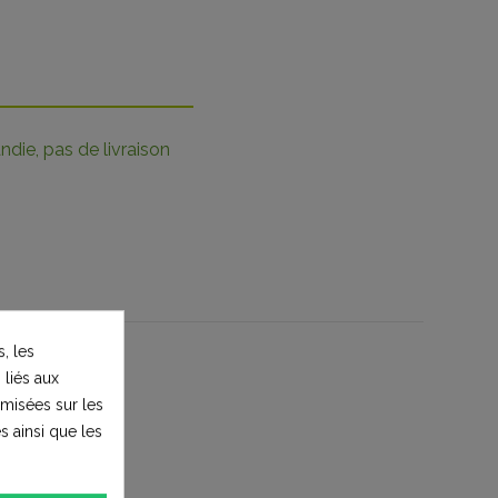
die, pas de livraison
, les
 liés aux
timisées sur les
s ainsi que les