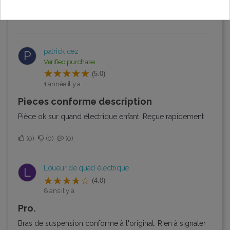
Trier par:
Dernier
patrick cez
P
Verified purchase
(5.0)
1 année il y a
Pieces conforme description
Pièce ok sur quand électrique enfant. Reçue rapidement
0
0
0
Loueur de quad électrique
L
(4.0)
8 ans il y a
Pro.
Bras de suspension conforme à l'original. Rien à signaler