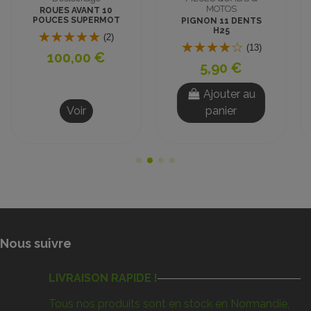
MOTOS
électriques
PIGNON 11 DENTS
FAISCEAU BRIDAGE
H25
3 POSITIONS
(13)
(1)
5,90 €
4,00 €
Ajouter au
Ajouter au
panier
panier
Nous suivre
LIVRAISON RAPIDE !
Tous nos produits sont en stock en Normandie,