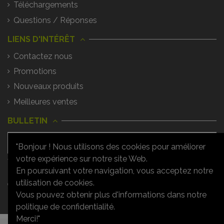
Téléchargements
Questions / Réponses
LIENS D'INTÉRÊT
Contactez nous
Promotions
Nouveaux produits
Meilleures ventes
BULLETIN
"Bonjour ! Nous utilisons des cookies pour améliorer
votre expérience sur notre site Web.
Vous pouvez vous désinscrire à tout
moment. Vous trouverez pour cela nos
En poursuivant votre navigation, vous acceptez notre
informations de contact dans les
utilisation de cookies.
conditions d'utilisation du site.
Vous pouvez obtenir plus d'informations dans notre
politique de confidentialité.
Merci!"