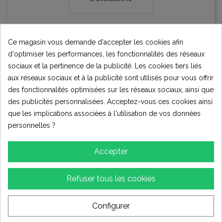
★★★★★
Excellent
1
Ce magasin vous demande d'accepter les cookies afin
★★★★☆
Bon
d'optimiser les performances, les fonctionnalités des réseaux
1
sociaux et la pertinence de la publicité. Les cookies tiers liés
★★★☆☆
Moyen
aux réseaux sociaux et à la publicité sont utilisés pour vous offrir
0
des fonctionnalités optimisées sur les réseaux sociaux, ainsi que
★★☆☆☆
Pauvres
0
des publicités personnalisées. Acceptez-vous ces cookies ainsi
★☆☆☆☆
Terrible
que les implications associées à l'utilisation de vos données
0
personnelles ?
Écrire votre avis
Accepter
Refuser tous les cookies
Évaluations (2)
Configurer