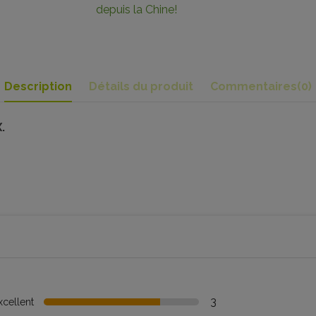
depuis la Chine!
Description
Détails du produit
Commentaires
(0)
.
3
xcellent