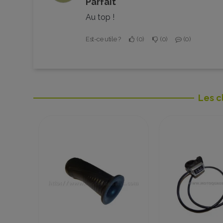
Parfait
Au top !
Est-ce utile ?
0
0
0
Les c