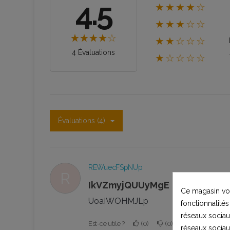
4.5
★★★★☆
★★★☆☆
★★☆☆☆
4 Évaluations
★☆☆☆☆
Évaluations (4)
REWuecFSpNUp
R
ikVZmyjQUUyMgE
Ce magasin vou
UoaIWOHMJLp
fonctionnalités
réseaux sociaux
Est-ce utile ?
0
0
0
réseaux sociau