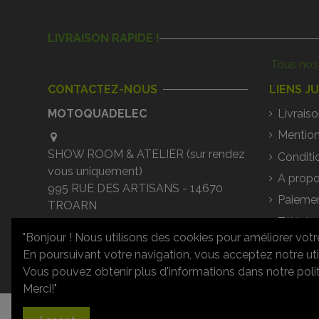
LIVRAISON RAPIDE !
Tous nos 
CONTACTEZ-NOUS
LIENS J
MOTOQUADELEC
Livraiso
Mention
SHOW ROOM & ATELIER (sur rendez
Conditi
vous uniquement)
A propo
995 RUE DES ARTISANS - 14670
Paiemen
TROARN
Téléch
02 31 79 29 34
"Bonjour ! Nous utilisons des cookies pour améliorer votr
Questi
En poursuivant votre navigation, vous acceptez notre uti
contact@motoquadelec.com
Vous pouvez obtenir plus d'informations dans notre politi
Merci!"