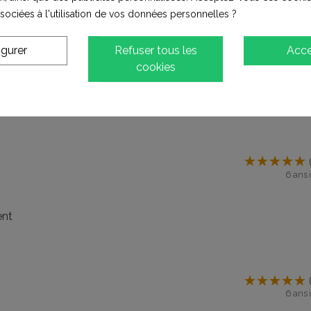
ssociées à l'utilisation de vos données personnelles ?
5 ans i
igurer
Refuser tous les
Acce
cookies
6 ans i
ent
6 ans i