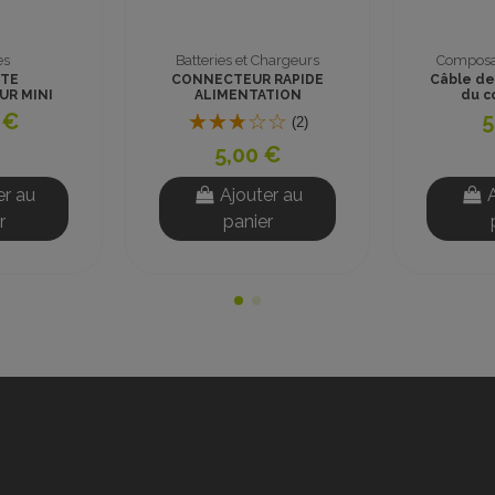
sion
Eclairage
De
IDE QUAD
FEU ARRIERE A DIODES
LEVIER
NE H25
ELECTROLUMINESCENTES
36V
(14)
(1)
 €
18,00 €
er au
Ajouter au
r
panier