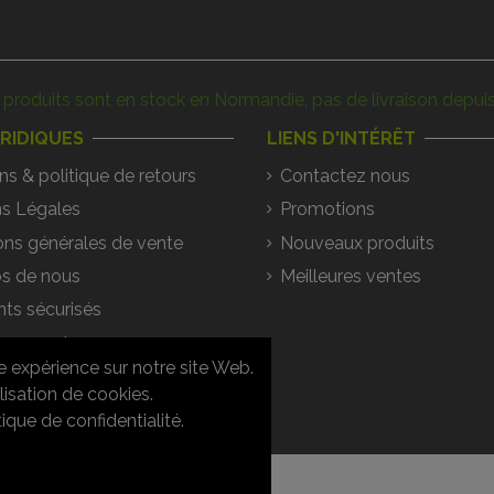
produits sont en stock en Normandie, pas de livraison depuis
URIDIQUES
LIENS D'INTÉRÊT
ns & politique de retours
Contactez nous
s Légales
Promotions
ons générales de vente
Nouveaux produits
s de nous
Meilleures ventes
ts sécurisés
argements
e expérience sur notre site Web.
ons / Réponses
lisation de cookies.
que de confidentialité.