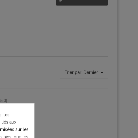
Trier par:
Dernier
(5.0)
l y a
, les
 liés aux
timisées sur les
s ainsi que les