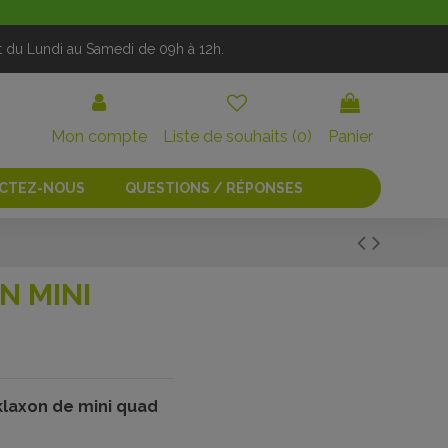
t du Lundi au Samedi de 09h à 12h.
Mon compte
Liste de souhaits (
0
)
Panier
CTEZ-NOUS
QUESTIONS / RÉPONSES
 MINI
klaxon de mini quad