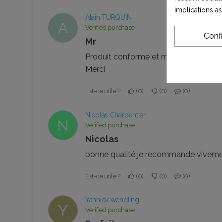
implications a
Alain TURQUIN
A
Verified purchase
Conf
Mr
Produit conforme et montage facile
Merci
Est-ce utile ?
0
0
0
Nicolas Charpentier
N
Verified purchase
Nicolas
bonne qualité je recommande vivem
Est-ce utile ?
0
0
0
Yannick wendling
Y
Verified purchase