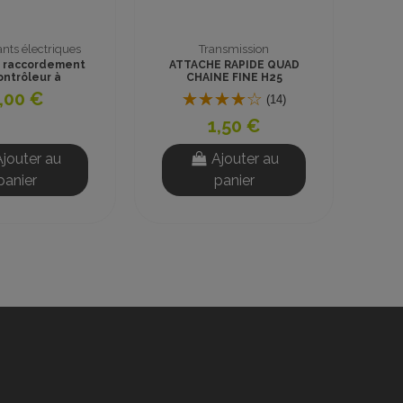
stockage
PIECES QUADS & MOTOS
 DEMONTE PNEU
ENJOLIVEUR INVERSEUR
30cm
CRAWLER
(8)
(1)
5,00 €
10,00 €
Ajouter au
Ajouter au
panier
panier