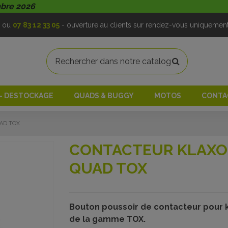
mbre 2026
ou
07 83 12 33 05
- ouverture au clients sur rendez-vous uniquemen
 - DESTOCKAGE
QUADS & BUGGY
MOTOS
CONTA
AD TOX
CONTACTEUR KLAXON
QUAD TOX
Bouton poussoir de contacteur pour 
de la gamme TOX.