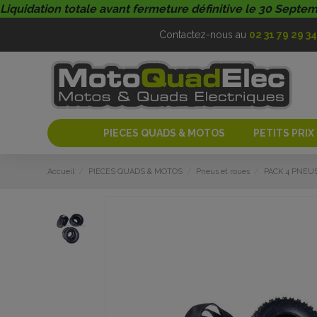
Liquidation totale avant fermeture définitive le 30 Septe
Contactez-nous au
02 31 79 29 34
PIECES QUADS & MOTOS
PETITS PRIX
Accueil
PIECES QUADS & MOTOS
Pneus et roues
PACK 4 PNEU