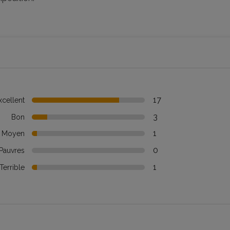
17
xcellent
3
Bon
1
Moyen
0
Pauvres
1
Terrible