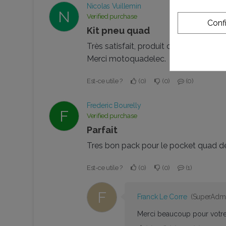
Nicolas Vuillemin
N
Verified purchase
Conf
Kit pneu quad
Très satisfait, produit conforme ,livra
Merci motoquadelec.
Est-ce utile ?
0
0
0
Frederic Bourelly
F
Verified purchase
Parfait
Tres bon pack pour le pocket quad de
Est-ce utile ?
0
0
1
F
Franck Le Corre
(SuperAdmi
Merci beaucoup pour votr