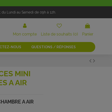
t du Lundi au Samedi de 09h à 12h.
Mon compte
Liste de souhaits (
0
)
Panier
CTEZ-NOUS
QUESTIONS / RÉPONSES
CES MINI
S A AIR
CHAMBRE A AIR