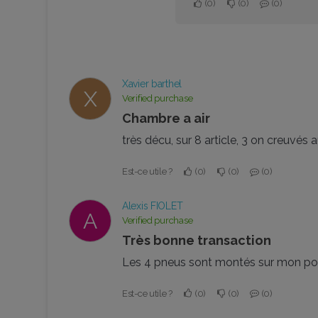
0
0
0
Xavier barthel
X
Verified purchase
chambre a air
très décu, sur 8 article, 3 on creuvés
Est-ce utile ?
0
0
0
Alexis FIOLET
A
Verified purchase
Très bonne transaction
Les 4 pneus sont montés sur mon pock
Est-ce utile ?
0
0
0