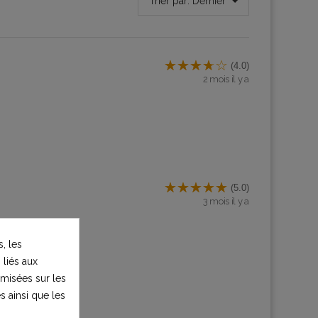
Trier par:
Dernier
(4.0)
2 mois il y a
(5.0)
3 mois il y a
, les
 liés aux
timisées sur les
s ainsi que les