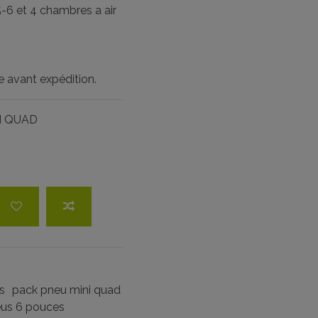
5-6 et 4 chambres a air
e avant expédition.
I QUAD
s
pack pneu mini quad
eus 6 pouces