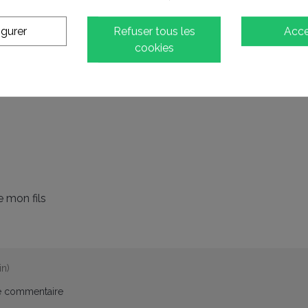
igurer
Refuser tous les
Acce
cookies
ison rapide
 mon fils
n)
e commentaire