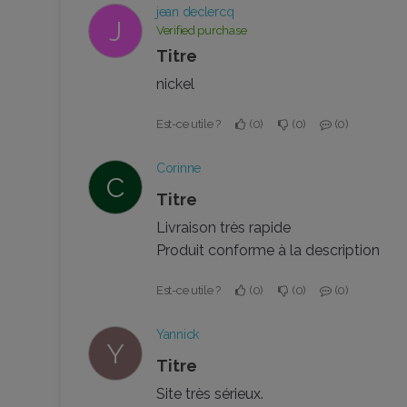
jean declercq
J
Verified purchase
Titre
nickel
Est-ce utile ?
0
0
0
Corinne
C
Titre
Livraison très rapide
Produit conforme à la description
Est-ce utile ?
0
0
0
Yannick
Y
Titre
Site très sérieux.