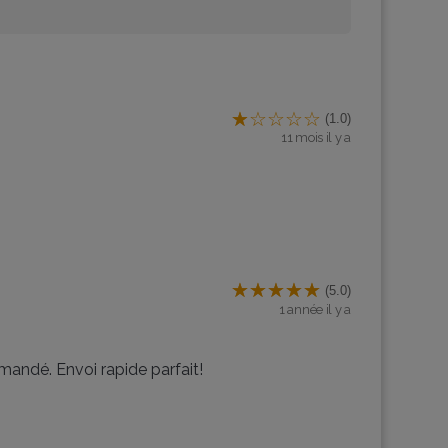
(1.0)
11 mois il y a
(5.0)
1 année il y a
andé. Envoi rapide parfait!