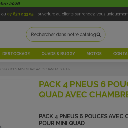
mbre 2026
ou
07 83 12 33 05
- ouverture au clients sur rendez-vous uniquemen
 - DESTOCKAGE
QUADS & BUGGY
MOTOS
CONTA
S 6 POUCES MINI QUAD AVEC CHAMBRES A AIR
PACK 4 PNEUS 6 POU
QUAD AVEC CHAMBRE
PACK 4 PNEUS 6 POUCES AVEC 
POUR MINI QUAD