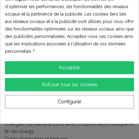
Dimensions :
d'optimiser les performances, les fonctionnalités des réseaux
Charge maximale autorisée : 55Kg.
sociaux et la pertinence de la publicité. Les cookies tiers liés
Longueur totale : 120cm
aux réseaux sociaux et à la publicité sont utilisés pour vous offrir
Largeur totale : 70cm
des fonctionnalités optimisées sur les réseaux sociaux, ainsi que
Hauteur de selle : 60cm
des publicités personnalisées. Acceptez-vous ces cookies ainsi
que les implications associées à l'utilisation de vos données
personnelles ?
Performances & autonomie :
Autonomie moyenne: 90 minutes minimum.
Accepter
Vitesse maximale de ~25Km/h à pleine charge.
Refuser tous les cookies
Configurer
Accessoires fournis :
Manuel d'utilisation en Français.
Kit d'outils
Chargeur de batterie 220V avec coupure automatique en
fin de charge
Guide d'entretien et réglage.