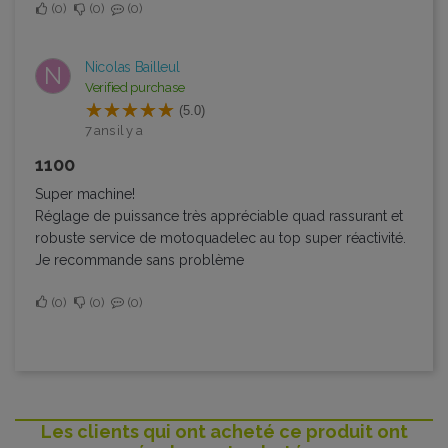
0
0
0
Nicolas Bailleul
N
Verified purchase
(5.0)
7 ans il y a
1100
Super machine!
Réglage de puissance très appréciable quad rassurant et
robuste service de motoquadelec au top super réactivité.
Je recommande sans problème
0
0
0
Les clients qui ont acheté ce produit ont