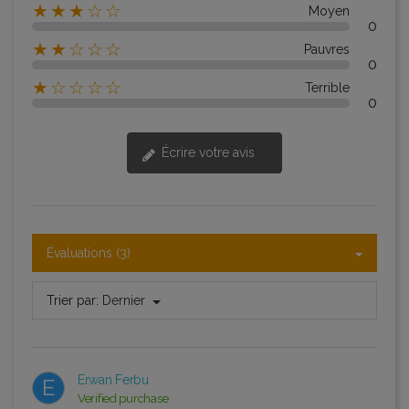
★★★☆☆
Moyen
0
★★☆☆☆
Pauvres
0
★☆☆☆☆
Terrible
0
Écrire votre avis
Évaluations (3)
Trier par:
Dernier
Erwan Ferbu
E
Verified purchase