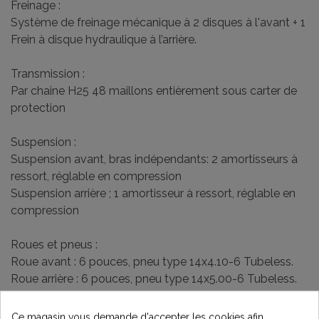
Freinage :
Système de freinage mécanique à 2 disques à l'avant + 1
Frein à disque hydraulique à l’arrière.
Transmission :
Par chaine H25 48 maillons entièrement sous carter de
protection
Suspension :
Suspension avant, bras indépendants: 2 amortisseurs à
ressort, réglable en compression
Suspension arrière ; 1 amortisseur à ressort, réglable en
compression
Roues et pneus :
Roue avant : 6 pouces, pneu type 14x4.10-6 Tubeless.
Roue arrière : 6 pouces, pneu type 14x5.00-6 Tubeless.
Valves de type « Schrader ».
Ce magasin vous demande d'accepter les cookies afin