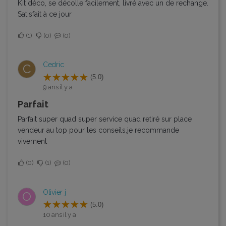
Kit déco, se décolle facilement, livré avec un de rechange.
Satisfait à ce jour
1
0
0
Cedric
C
(5.0)
9 ans il y a
Parfait
Parfait super quad super service quad retiré sur place
vendeur au top pour les conseils.je recommande
vivement
0
1
0
Olivier j
O
(5.0)
10 ans il y a