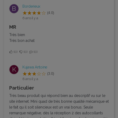
Borderieux
B
(4.0)
6 ans il y a
MR
Très bien
Très bon achat
0
0
0
Kujawa Antoine
K
(3.0)
8 ans il y a
Particulier
Très beau produit qui répond bien au descriptif vu sur le
site internet. Mini quad de très bonne qualité mécanique et
le fait qu il soit silencieux est un vrai bonus. Seule
remarque négative, dès la réception 2 des autocollants