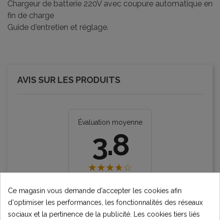
Chargeur de batterie 220V avec coupure automatique en
fin de charge
Guide d'entretien et réglage.
AVIS SUR LES PRODUITS
Évaluation moyenne
3.8
8 Évaluations
Ce magasin vous demande d'accepter les cookies afin
d'optimiser les performances, les fonctionnalités des réseaux
★★★★★
Excellent
sociaux et la pertinence de la publicité. Les cookies tiers liés