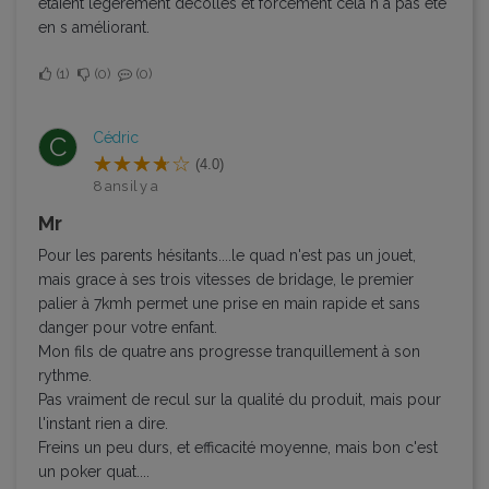
étaient légèrement décollés et forcément cela n à pas été
en s améliorant.
1
0
0
Cédric
C
(4.0)
8 ans il y a
mr
Pour les parents hésitants....le quad n'est pas un jouet,
mais grace à ses trois vitesses de bridage, le premier
palier à 7kmh permet une prise en main rapide et sans
danger pour votre enfant.
Mon fils de quatre ans progresse tranquillement à son
rythme.
Pas vraiment de recul sur la qualité du produit, mais pour
l'instant rien a dire.
Freins un peu durs, et efficacité moyenne, mais bon c'est
un poker quat....