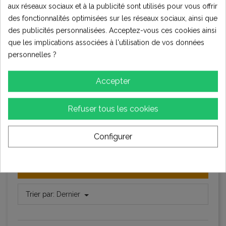
2
aux réseaux sociaux et à la publicité sont utilisés pour vous offrir
★★★★☆
Bon
des fonctionnalités optimisées sur les réseaux sociaux, ainsi que
2
des publicités personnalisées. Acceptez-vous ces cookies ainsi
★★★☆☆
Moyen
4
que les implications associées à l'utilisation de vos données
★★☆☆☆
personnelles ?
Pauvres
0
★☆☆☆☆
Terrible
Accepter
0
Refuser tous les cookies
Écrire votre avis
Configurer
Évaluations (8)
Trier par:
Dernier