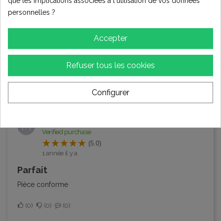
que les implications associées à l'utilisation de vos données
personnelles ?
Accepter
Évaluations (3)
Refuser tous les cookies
Trier par:
Dernier
Configurer
MICHEL GODIN
M
Verified purchase
(5.0)
1 année il y a
Parfait
Pièce conforme
0
0
0