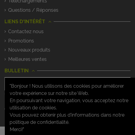
Téléchargements
Questions / Réponses
LIENS D'INTÉRÊT
Contactez nous
Promotions
Nouveaux produits
Meilleures ventes
BULLETIN
"Bonjour ! Nous utilisons des cookies pour améliorer
votre expérience sur notre site Web.
Vous pouvez vous désinscrire à tout
moment. Vous trouverez pour cela nos
En poursuivant votre navigation, vous acceptez notre
informations de contact dans les
utilisation de cookies.
conditions d'utilisation du site.
Vous pouvez obtenir plus d'informations dans notre
politique de confidentialité.
Merci!"