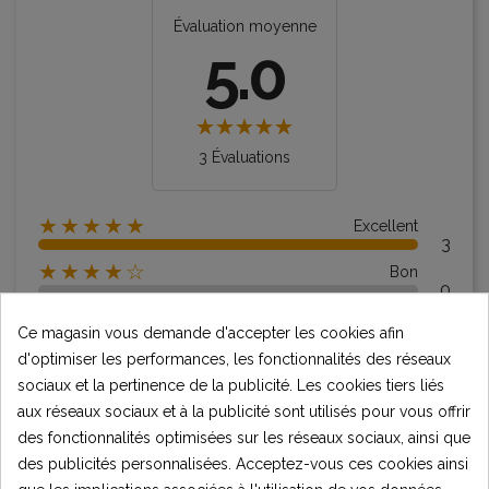
Évaluation moyenne
5.0
3 Évaluations
★★★★★
Excellent
3
★★★★☆
Bon
0
★★★☆☆
Moyen
Ce magasin vous demande d'accepter les cookies afin
0
d'optimiser les performances, les fonctionnalités des réseaux
★★☆☆☆
Pauvres
0
sociaux et la pertinence de la publicité. Les cookies tiers liés
★☆☆☆☆
Terrible
aux réseaux sociaux et à la publicité sont utilisés pour vous offrir
0
des fonctionnalités optimisées sur les réseaux sociaux, ainsi que
des publicités personnalisées. Acceptez-vous ces cookies ainsi
Écrire votre avis