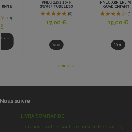
PNEU 14x4.10-6
PNEU ARRIERE MINI
SW683 TUBELESS
QUAD ENFANT 6
CROSS
pouces 13x5.00-6
(9)
(153)
17,00 €
15,00 €
Voir
Voir
Nous suivre
LIVRAISON RAPIDE !
Tous nos produits sont en stock en Normandie,