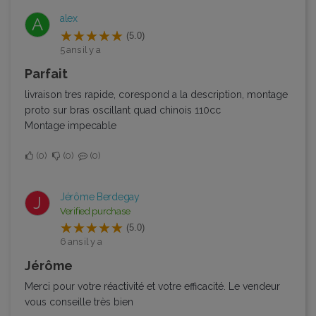
alex
A
(5.0)
5 ans il y a
Parfait
livraison tres rapide, corespond a la description, montage
proto sur bras oscillant quad chinois 110cc
Montage impecable
0
0
0
Jérôme Berdegay
J
Verified purchase
(5.0)
6 ans il y a
Jérôme
Merci pour votre réactivité et votre efficacité. Le vendeur
vous conseille très bien