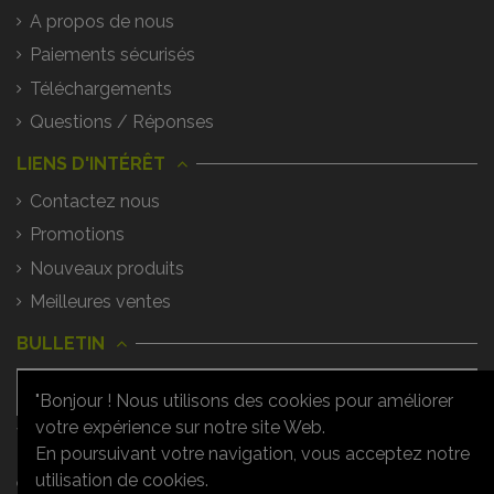
A propos de nous
Paiements sécurisés
Téléchargements
Questions / Réponses
LIENS D'INTÉRÊT
Contactez nous
Promotions
Nouveaux produits
Meilleures ventes
BULLETIN
"Bonjour ! Nous utilisons des cookies pour améliorer
votre expérience sur notre site Web.
Vous pouvez vous désinscrire à tout
moment. Vous trouverez pour cela nos
En poursuivant votre navigation, vous acceptez notre
informations de contact dans les
utilisation de cookies.
conditions d'utilisation du site.