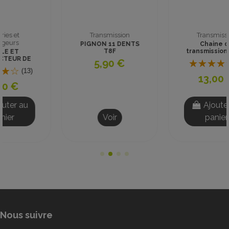
Transmission
Transmission
PIGNON 11 DENTS
Chaine de
T8F
transmission finale
H25 88 maillons Dirt
5,90 €
(6)
Bike
13,00 €
Ajouter au
Voir
panier
Nous suivre