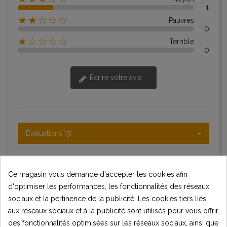
1
★★☆☆☆
Pauvres
0
★☆☆☆☆
Terrible
0
Écrire votre avis
Évaluations (5)
Trier par:
Dernier
Ce magasin vous demande d'accepter les cookies afin
d'optimiser les performances, les fonctionnalités des réseaux
sociaux et la pertinence de la publicité. Les cookies tiers liés
Benoit Sesmat
B
aux réseaux sociaux et à la publicité sont utilisés pour vous offrir
Verified purchase
des fonctionnalités optimisées sur les réseaux sociaux, ainsi que
(4.0)