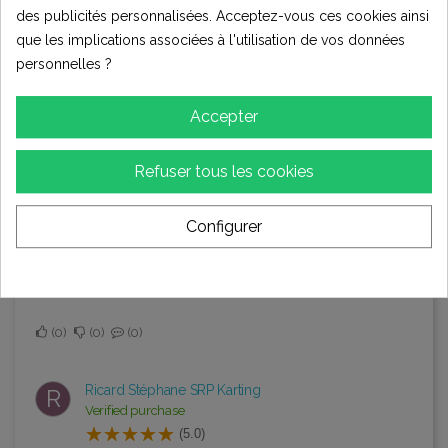
des publicités personnalisées. Acceptez-vous ces cookies ainsi
3 ans il y a
que les implications associées à l'utilisation de vos données
Titre
personnelles ?
Bien pour la pièce et la livraison
Accepter
0
0
0
Refuser tous les cookies
Drouaillet
D
(5.0)
Configurer
4 ans il y a
Titre
Livraison rapide et conforme.
0
0
0
Ricard Stéphane SRP Karting
R
Verified purchase
(5.0)