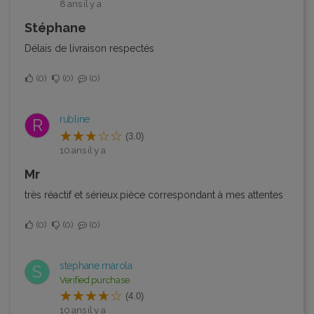
8 ans il y a
stéphane
Délais de livraison respectés
0
0
0
rubline
R
(3.0)
10 ans il y a
mr
très réactif et sérieux.pièce correspondant à mes attentes
0
0
0
stephane marola
S
Verified purchase
(4.0)
10 ans il y a