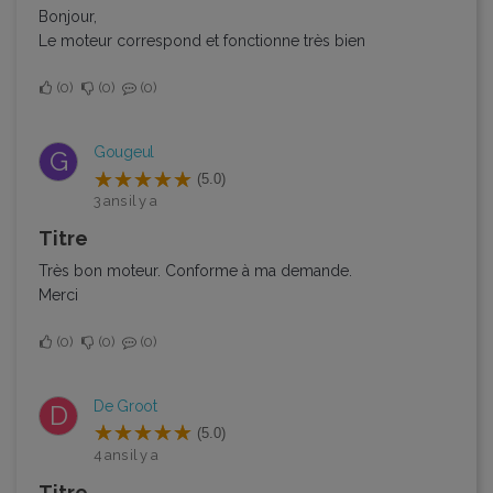
Bonjour,
Le moteur correspond et fonctionne très bien
0
0
0
Gougeul
G
(5.0)
3 ans il y a
Titre
Très bon moteur. Conforme à ma demande.
Merci
0
0
0
De Groot
D
(5.0)
4 ans il y a
Titre