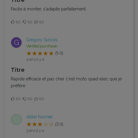
Facile à monter, s'adapte parfaitement.
0
0
0
Gregory Sursois
G
Verified purchase
(5.0)
4 ans il y a
Titre
Rapide efficace et pas cher c'est moto quad elec que je
préfère
0
0
0
didier fournier
D
(3.0)
5 ans il y a