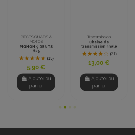
PIECES QUADS &
Transmission
MOTOS
Chaine de
transmission finale
PIGNON 9 DENTS
H25 46 maillons
H25
(21)
(15)
13,00 €
5,90 €
Ajouter au
Ajouter au
panier
panier