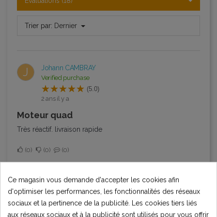
Évaluations (18)
Trier par:
Dernier
Johann CAMBRAY
J
Verified purchase
(5.0)
2 ans il y a
Moteur quad
Très réactif. livraison rapide
0
0
0
Marie
M
Ce magasin vous demande d'accepter les cookies afin
(5.0)
d'optimiser les performances, les fonctionnalités des réseaux
2 ans il y a
sociaux et la pertinence de la publicité. Les cookies tiers liés
aux réseaux sociaux et à la publicité sont utilisés pour vous offrir
Titre