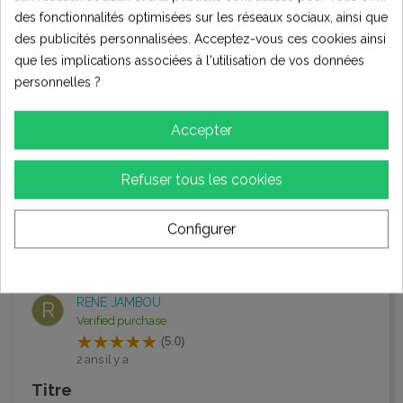
des fonctionnalités optimisées sur les réseaux sociaux, ainsi que
Au top, correspond parfaitement, livraison rapide
des publicités personnalisées. Acceptez-vous ces cookies ainsi
que les implications associées à l'utilisation de vos données
0
0
0
personnelles ?
Etienne
E
Accepter
(5.0)
2 ans il y a
Refuser tous les cookies
Titre
Très bien👌
Configurer
0
0
0
RENE JAMBOU
R
Verified purchase
(5.0)
2 ans il y a
Titre