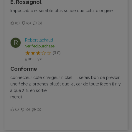
E. Rossignol
Impeccable et semble plus solide que celui d'origine.
0
0
0
Robert lachaud
R
Verified purchase
(3.0)
9 ans il y a
conforme
connecteur coté chargeur nickel , il serais bon de prévoir
une fiche 2 broches plutôt que 3 , car de toute façon il n'y
a que 2 fil en sortie
mercii
1
0
0