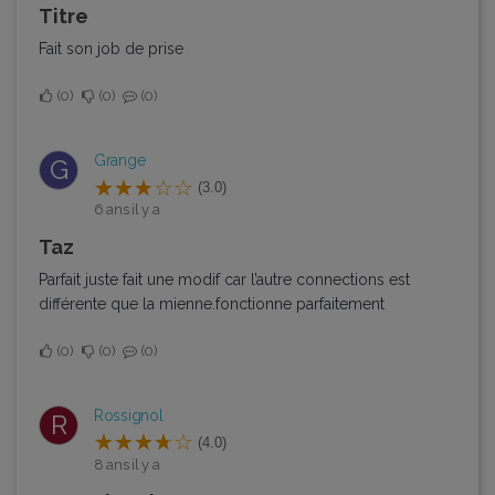
Titre
Fait son job de prise
0
0
0
Grange
G
(3.0)
6 ans il y a
Taz
Parfait juste fait une modif car l’autre connections est
différente que la mienne.fonctionne parfaitement
0
0
0
Rossignol
R
(4.0)
8 ans il y a