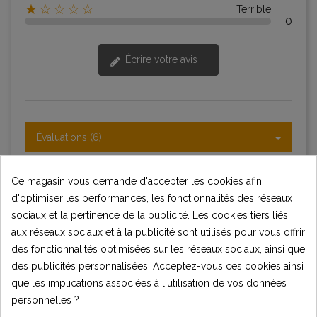
★☆☆☆☆
Terrible
0
Écrire votre avis
Évaluations (6)
Trier par:
Dernier
Ce magasin vous demande d'accepter les cookies afin
d'optimiser les performances, les fonctionnalités des réseaux
sociaux et la pertinence de la publicité. Les cookies tiers liés
aux réseaux sociaux et à la publicité sont utilisés pour vous offrir
Francis Martins
F
des fonctionnalités optimisées sur les réseaux sociaux, ainsi que
Verified purchase
des publicités personnalisées. Acceptez-vous ces cookies ainsi
(5.0)
3 ans il y a
que les implications associées à l'utilisation de vos données
personnelles ?
Titre