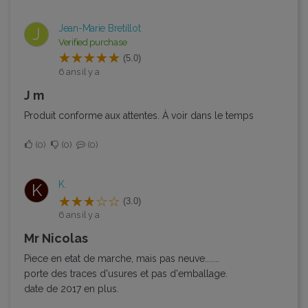
Jean-Marie Bretillot
J
Verified purchase
(5.0)
6 ans il y a
J m
Produit conforme aux attentes. À voir dans le temps
0
0
0
K.
K
(3.0)
6 ans il y a
mr Nicolas
Piece en etat de marche, mais pas neuve.......
porte des traces d'usures et pas d'emballage.
date de 2017 en plus.