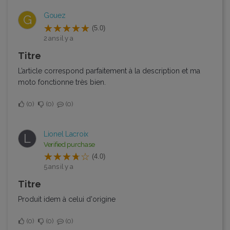
Gouez
G
(5.0)
2 ans il y a
Titre
L’article correspond parfaitement à la description et ma
moto fonctionne très bien.
0
0
0
Lionel Lacroix
L
Verified purchase
(4.0)
5 ans il y a
Titre
Produit idem à celui d'origine
0
0
0