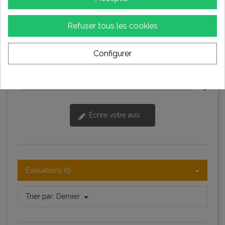
2
★★★★☆
Bon
1
Refuser tous les cookies
★★★☆☆
Moyen
2
Configurer
★★☆☆☆
Pauvres
0
★☆☆☆☆
Terrible
0
Écrire votre avis
Évaluations (5)
Trier par:
Dernier