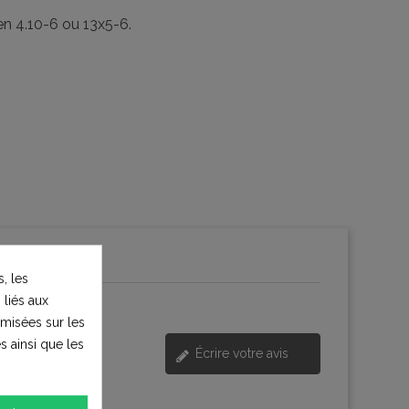
en 4.10-6 ou 13x5-6.
, les
 liés aux
timisées sur les
s ainsi que les
Écrire votre avis