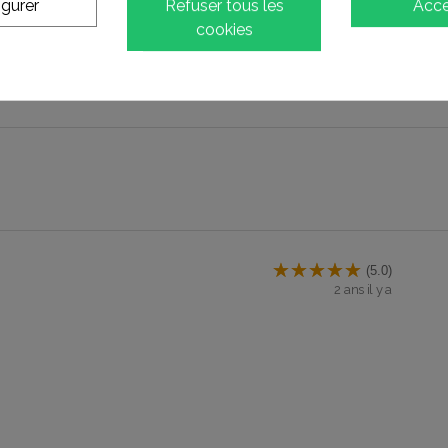
igurer
Refuser tous les
Acce
0
Pauvres
cookies
0
Terrible
(5.0)
2 ans il y a