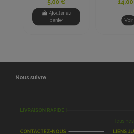
0,50 €
25,00
Ajouter au
Ajout
panier
panie
Nous suivre
LIVRAISON RAPIDE !
Tous nos 
CONTACTEZ-NOUS
LIENS J