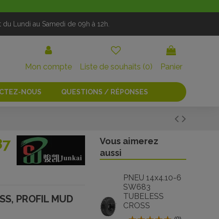
t du Lundi au Samedi de 09h à 12h.
Mon compte
Liste de souhaits (
0
)
Panier
CTEZ-NOUS
QUESTIONS / RÉPONSES
87
Vous aimerez
aussi
PNEU 14x4.10-6
SW683
TUBELESS
SS, PROFIL MUD
CROSS