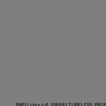
PNEU 13x4.1-6 SW687 TUBELESS, PRO