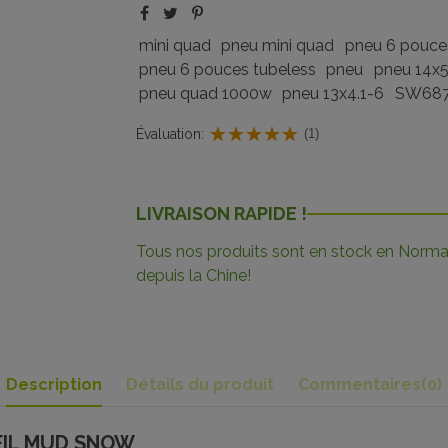
mini quad
pneu mini quad
pneu 6 pouce
pneu 6 pouces tubeless
pneu
pneu 14x5
pneu quad 1000w
pneu 13x4.1-6
SW687
Évaluation:
(1)
LIVRAISON RAPIDE !
Tous nos produits sont en stock en Norman
depuis la Chine!
Description
Détails du produit
Commentaires
(0)
FIL MUD SNOW