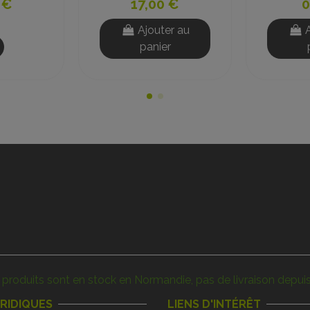
 €
8,00 €
0
er au
Ajouter au
r
panier
produits sont en stock en Normandie, pas de livraison depuis
URIDIQUES
LIENS D'INTÉRÊT