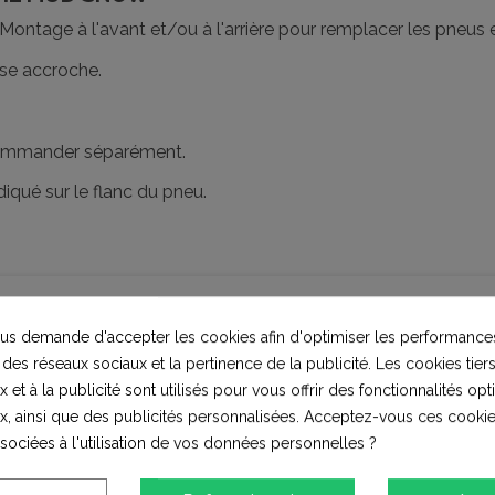
. Montage à l'avant et/ou à l'arrière pour remplacer les pneus 
sse accroche.
 commander séparément.
diqué sur le flanc du pneu.
s demande d'accepter les cookies afin d'optimiser les performances
 des réseaux sociaux et la pertinence de la publicité. Les cookies tiers
 et à la publicité sont utilisés pour vous offrir des fonctionnalités op
1
xcellent
x, ainsi que des publicités personnalisées. Acceptez-vous ces cookie
ssociées à l'utilisation de vos données personnelles ?
0
Bon
0
Moyen