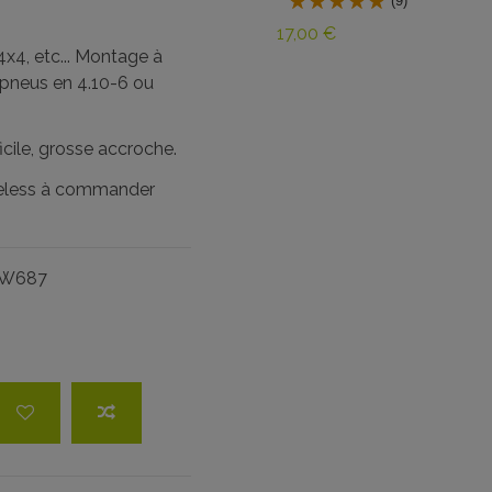
(9)
17,00 €
4x4, etc... Montage à
s pneus en 4.10-6 ou
icile, grosse accroche.
ubeless à commander
SW687