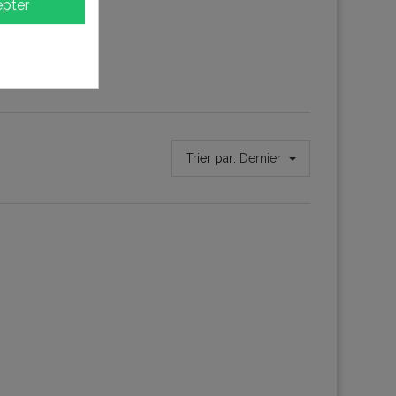
pter
Trier par:
Dernier