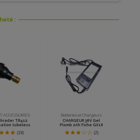
heté :
Promo !
T ACCESSOIRES
Batteries et Chargeurs
NS CAPUCHONS
BATTERIES AGM VRLA
S SCHRADER
12V15AH 6-DZM DZF TNE
(LOT DE 3)
(1)
(29)