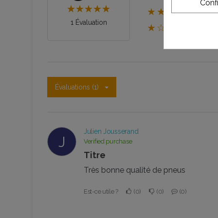
Conf
★★☆☆☆
1 Évaluation
★☆☆☆☆
Évaluations (1)
Julien Jousserand
J
Verified purchase
Titre
Très bonne qualité de pneus
Est-ce utile ?
0
0
0