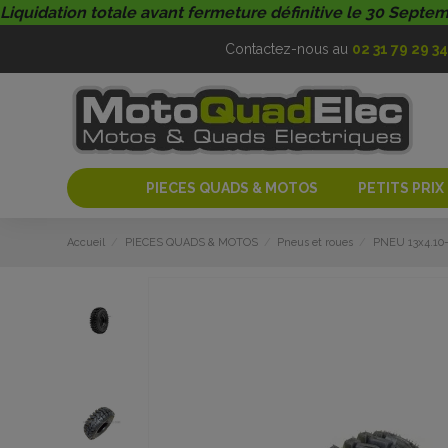
Liquidation totale avant fermeture définitive le 30 Septe
Contactez-nous au
02 31 79 29 34
PIECES QUADS & MOTOS
PETITS PRIX
Accueil
PIECES QUADS & MOTOS
Pneus et roues
PNEU 13x4.1