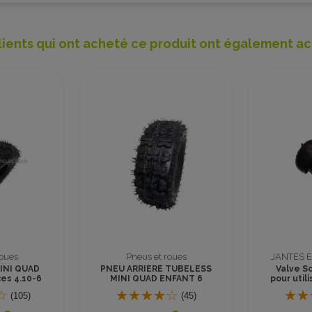
lients qui ont acheté ce produit ont également ac
Promo !
Chargeurs
Pneus et roues
JANTES E
6V Gel
4 Chambres a air 6
BOUCHO
che GX16
pouces mini quad
VALVE
(2)
(16)