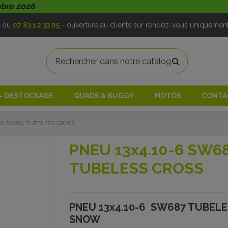
mbre 2026
ou
07 83 12 33 05
- ouverture au clients sur rendez-vous uniquemen
 - DESTOCKAGE
QUADS & BUGGY
MOTOS
CONTA
0-6 SW687 TUBELESS CROSS
PNEU 13x4.10-6 SW6
TUBELESS CROSS
PNEU 13x4.10-6 SW687 TUBELE
SNOW