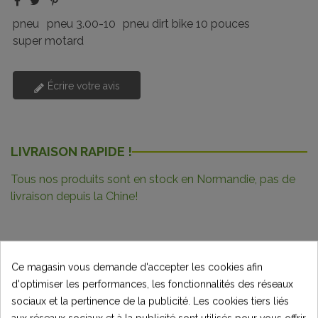
pneu
pneu 3.00-10
pneu dirt bike 10 pouces
super motard
Écrire votre avis
LIVRAISON RAPIDE !
Tous nos produits sont en stock en Normandie, pas de
livraison depuis la Chine!
Ce magasin vous demande d'accepter les cookies afin
Description
d'optimiser les performances, les fonctionnalités des réseaux
sociaux et la pertinence de la publicité. Les cookies tiers liés
Détails du produit