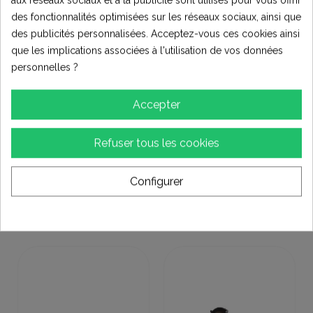
aux réseaux sociaux et à la publicité sont utilisés pour vous offrir
Commentaires
(0)
des fonctionnalités optimisées sur les réseaux sociaux, ainsi que
des publicités personnalisées. Acceptez-vous ces cookies ainsi
que les implications associées à l'utilisation de vos données
PNEU DIRT BIKE 10 POUCES PROFIL ROUTE
personnelles ?
TUBELESS
3.00-10
Accepter
Valves Shrader TR412 pour utilisation Tubeless à
Refuser tous les cookies
commander séparément.
Configurer
Les clients qui ont acheté ce produit ont
également acheté :