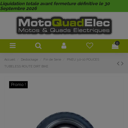
Liquidation totale avant fermeture définitive le 30
Septembre 2026
0
Accueil
Destockage
Fin de Serie
PNEU 3.0-10 POUCES
TUBELESS ROUTE DIRT BIKE
Promo !